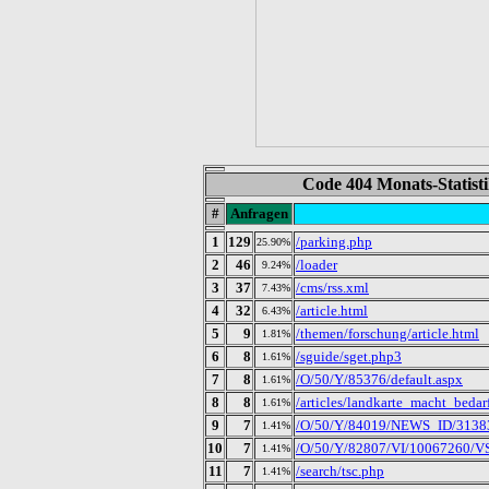
Code 404 Monats-Statist
#
Anfragen
1
129
/parking.php
25.90%
2
46
/loader
9.24%
3
37
/cms/rss.xml
7.43%
4
32
/article.html
6.43%
5
9
/themen/forschung/article.html
1.81%
6
8
/sguide/sget.php3
1.61%
7
8
/O/50/Y/85376/default.aspx
1.61%
8
8
/articles/landkarte_macht_bed
1.61%
9
7
/O/50/Y/84019/NEWS_ID/31383/
1.41%
10
7
/O/50/Y/82807/VI/10067260/VS/
1.41%
11
7
/search/tsc.php
1.41%