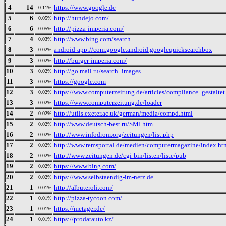
4
14
https://www.google.de
0.11%
5
6
http://hundejo.com/
0.05%
6
6
http://pizza-imperia.com/
0.05%
7
4
http://www.bing.com/search
0.03%
8
3
android-app://com.google.android.googlequicksearchbox
0.02%
9
3
http://burger-imperia.com/
0.02%
10
3
http://go.mail.ru/search_images
0.02%
11
3
https://google.com
0.02%
12
3
https://www.computerzeitung.de/articles/compliance_gestalt
0.02%
13
3
https://www.computerzeitung.de/loader
0.02%
14
2
http://utils.exeter.ac.uk/german/media/compd.html
0.02%
15
2
http://www.deutsch-best.ru/SMI.htm
0.02%
16
2
http://www.infodrom.org/zeitungen/list.php
0.02%
17
2
http://www.remsportal.de/medien/computermagazine/index.ht
0.02%
18
2
http://www.zeitungen.de/cgi-bin/listen/liste/pub
0.02%
19
2
https://www.bing.com/
0.02%
20
2
https://www.selbstaendig-im-netz.de
0.02%
21
1
http://albuteroli.com/
0.01%
22
1
http://pizza-tycoon.com/
0.01%
23
1
https://metager.de/
0.01%
24
1
https://prodatauto.kz/
0.01%