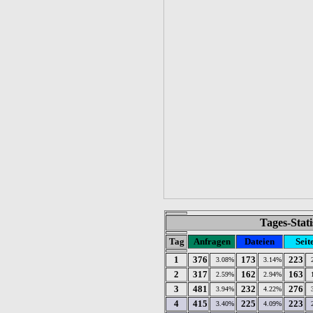
Tages-Stat
Tag
Anfragen
Dateien
Seit
1
376
173
223
3.08%
3.14%
2
317
162
163
2.59%
2.94%
3
481
232
276
3.94%
4.22%
4
415
225
223
3.40%
4.09%