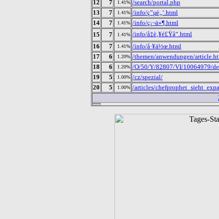
12
7
/search/portal.php
1.41%
13
7
/info/ç”µè„‘.html
1.41%
14
7
/info/ç¡¬ä»¶.html
1.41%
/info/å‡è‚¥é£Ÿå“.html
15
7
1.41%
16
7
/info/å·¥ä½œ.html
1.41%
17
6
/themen/anwendungen/article.h
1.20%
18
6
/O/50/Y/82807/VI/10064979/def
1.20%
19
5
/cz/spezial/
1.00%
20
5
/articles/chefprophet_sieht_e
1.00%