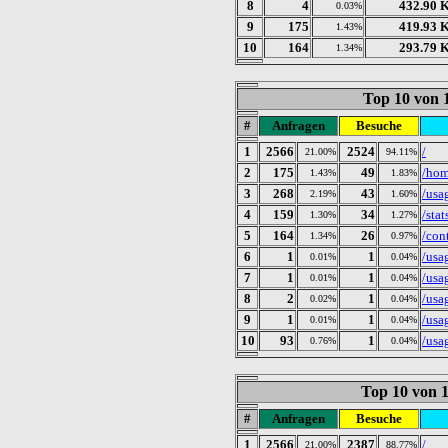
8
4
432.90 
0.03%
9
175
419.93 
1.43%
10
164
293.79 
1.34%
Top 10 von 
#
Anfragen
Besuche
1
2566
2524
/
21.00%
94.11%
2
175
49
/ho
1.43%
1.83%
3
268
43
/usa
2.19%
1.60%
4
159
34
/stat
1.30%
1.27%
5
164
26
/con
1.34%
0.97%
6
1
1
/usa
0.01%
0.04%
7
1
1
/usa
0.01%
0.04%
8
2
1
/usa
0.02%
0.04%
9
1
1
/usa
0.01%
0.04%
10
93
1
/usa
0.76%
0.04%
Top 10 von 
#
Anfragen
Besuche
1
2566
2387
/
21.00%
88.77%