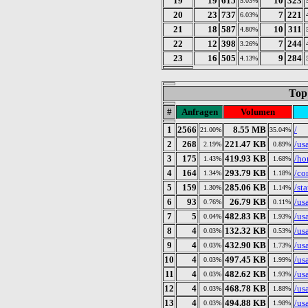
19
19
615
10
323
5.03%
20
23
737
7
221
6.03%
21
18
587
10
311
4.80%
22
12
398
7
244
3.26%
23
16
505
9
284
4.13%
Top
#
Anfragen
Volumen
1
2566
8.55 MB
/
21.00%
35.04%
2
268
221.47 KB
/us
2.19%
0.89%
3
175
419.93 KB
/h
1.43%
1.68%
4
164
293.79 KB
/co
1.34%
1.18%
5
159
285.06 KB
/sta
1.30%
1.14%
6
93
26.79 KB
/us
0.76%
0.11%
7
5
482.83 KB
/us
0.04%
1.93%
8
4
132.32 KB
/us
0.03%
0.53%
9
4
432.90 KB
/us
0.03%
1.73%
10
4
497.45 KB
/us
0.03%
1.99%
11
4
482.62 KB
/us
0.03%
1.93%
12
4
468.78 KB
/us
0.03%
1.88%
13
4
494.88 KB
/us
0.03%
1.98%