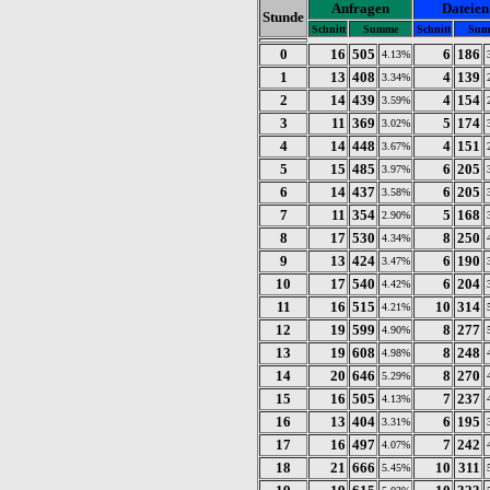
Anfragen
Dateien
Stunde
Schnitt
Summe
Schnitt
Sum
0
16
505
6
186
4.13%
1
13
408
4
139
3.34%
2
14
439
4
154
3.59%
3
11
369
5
174
3.02%
4
14
448
4
151
3.67%
5
15
485
6
205
3.97%
6
14
437
6
205
3.58%
7
11
354
5
168
2.90%
8
17
530
8
250
4.34%
9
13
424
6
190
3.47%
10
17
540
6
204
4.42%
11
16
515
10
314
4.21%
12
19
599
8
277
4.90%
13
19
608
8
248
4.98%
14
20
646
8
270
5.29%
15
16
505
7
237
4.13%
16
13
404
6
195
3.31%
17
16
497
7
242
4.07%
18
21
666
10
311
5.45%