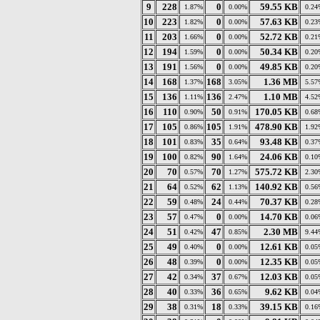
9
228
0
59.55 KB
1.87%
0.00%
0.24
10
223
0
57.63 KB
1.82%
0.00%
0.23
11
203
0
52.72 KB
1.66%
0.00%
0.21
12
194
0
50.34 KB
1.59%
0.00%
0.20
13
191
0
49.85 KB
1.56%
0.00%
0.20
14
168
168
1.36 MB
1.37%
3.05%
5.57
15
136
136
1.10 MB
1.11%
2.47%
4.52
16
110
50
170.05 KB
0.90%
0.91%
0.68
17
105
105
478.90 KB
0.86%
1.91%
1.92
18
101
35
93.48 KB
0.83%
0.64%
0.37
19
100
90
24.06 KB
0.82%
1.64%
0.10
20
70
70
575.72 KB
0.57%
1.27%
2.30
21
64
62
140.92 KB
0.52%
1.13%
0.56
22
59
24
70.37 KB
0.48%
0.44%
0.28
23
57
0
14.70 KB
0.47%
0.00%
0.06
24
51
47
2.30 MB
0.42%
0.85%
9.44
25
49
0
12.61 KB
0.40%
0.00%
0.05
26
48
0
12.35 KB
0.39%
0.00%
0.05
27
42
37
12.03 KB
0.34%
0.67%
0.05
28
40
36
9.62 KB
0.33%
0.65%
0.04
29
38
18
39.15 KB
0.31%
0.33%
0.16