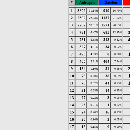
#
Anfragen
Dateien
1
3806
919
31.14%
16.70%
2
2692
1157
22.03%
21.02%
3
2262
1571
18.51%
28.55%
4
791
685
6.47%
12.45%
5
731
513
5.98%
9.32%
6
527
34
4.31%
0.62%
7
493
0
4.03%
0.00%
8
405
404
3.31%
7.34%
9
134
54
1.10%
0.98%
10
73
38
0.60%
0.69%
11
70
41
0.57%
0.75%
12
31
14
0.25%
0.25%
13
27
3
0.22%
0.05%
14
26
1
0.21%
0.02%
15
24
16
0.20%
0.29%
16
20
3
0.16%
0.05%
17
18
0
0.15%
0.00%