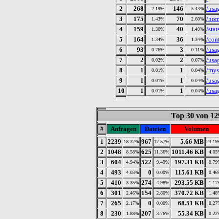
2
268
146
/usa
2.19%
5.43%
3
175
70
/ho
1.43%
2.60%
4
159
40
/stat
1.30%
1.49%
5
164
36
/con
1.34%
1.34%
6
93
3
/usa
0.76%
0.11%
7
2
2
/usa
0.02%
0.07%
8
1
1
/my
0.01%
0.04%
9
1
1
/usa
0.01%
0.04%
10
1
1
/usa
0.01%
0.04%
Top 30 von 12
#
Anfragen
Dateien
Volumen
1
2239
967
5.66 MB
18.32%
17.57%
23.19
2
1048
625
1011.46 KB
8.58%
11.36%
4.05
3
604
522
197.31 KB
4.94%
9.49%
0.79
4
493
0
115.61 KB
4.03%
0.00%
0.46
5
410
274
293.55 KB
3.35%
4.98%
1.17
6
301
154
370.72 KB
2.46%
2.80%
1.48
7
265
0
68.51 KB
2.17%
0.00%
0.27
8
230
207
55.34 KB
1.88%
3.76%
0.22