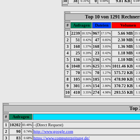
30
38
0
9.81 KB
0.31%
0.00%
0.04
Top 10 von 1291 Rechnern
#
Anfragen
Dateien
Volumen
1
2239
967
5.66 MB
18.32%
17.57%
23.
2
51
47
2.30 MB
0.42%
0.85%
9.
3
168
168
1.36 MB
1.37%
3.05%
5.
4
25
23
1.18 MB
0.20%
0.42%
4.
5
136
136
1.10 MB
1.11%
2.47%
4.
6
1048
625
1011.46 KB
8.58%
11.36%
4.
7
70
70
575.72 KB
0.57%
1.27%
2.
8
105
105
478.90 KB
0.86%
1.91%
1.
9
301
154
370.72 KB
2.46%
2.80%
1.
10
410
274
293.55 KB
3.35%
4.98%
1.
Top 
#
Anfragen
1
10202
- (Direct Request)
83.48%
2
90
http://www.google.com
0.74%
3
83
https://www.computerzeitung.de/
0.68%