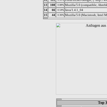
13
108
Mozilla/5.0 (compatible; AhrefsB
0.88%
14
66
Java/1.4.1_04
0.54%
15
44
Mozilla/5.0 (Macintosh; Intel
0.36%
Top 