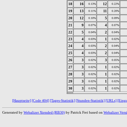
18
16
12
0.13%
0.22%
19
13
11
0.11%
0.20%
20
12
5
0.10%
0.09%
21
9
4
0.07%
0.07%
22
5
2
0.04%
0.04%
23
4
1
0.03%
0.02%
24
4
2
0.03%
0.04%
25
4
2
0.03%
0.04%
26
3
3
0.02%
0.05%
27
3
1
0.02%
0.02%
28
3
1
0.02%
0.02%
29
3
1
0.02%
0.02%
30
3
1
0.02%
0.02%
[Hauptseite]
[Code 404]
[Tages-Statistik]
[Stunden-Statistik]
[URLs]
[Eing
Generated by
Webalizer Xtended (RB30)
by Patrick Frei based on
Webalizer Vers