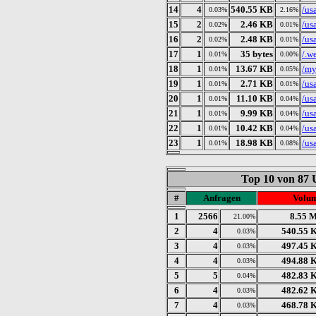
14
4
540.55 KB
/us
0.03%
2.16%
15
2
2.46 KB
/us
0.02%
0.01%
16
2
2.48 KB
/us
0.02%
0.01%
17
1
35 bytes
/.w
0.01%
0.00%
18
1
13.67 KB
/my
0.01%
0.05%
19
1
2.71 KB
/us
0.01%
0.01%
20
1
11.10 KB
/us
0.01%
0.04%
21
1
9.99 KB
/us
0.01%
0.04%
22
1
10.42 KB
/us
0.01%
0.04%
23
1
18.98 KB
/us
0.01%
0.08%
Top 10 von 87 
#
Anfragen
Volu
1
2566
8.55 
21.00%
2
4
540.55 
0.03%
3
4
497.45 
0.03%
4
4
494.88 
0.03%
5
5
482.83 
0.04%
6
4
482.62 
0.03%
7
4
468.78 
0.03%