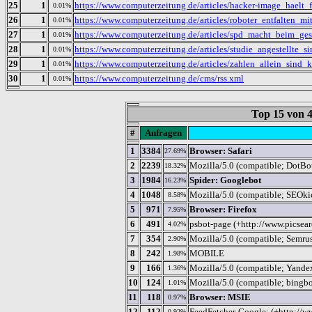
25
1
https://www.computerzeitung.de/articles/hacker-image_hae
0.01%
26
1
https://www.computerzeitung.de/articles/roboter_entfalte
0.01%
27
1
https://www.computerzeitung.de/articles/spd_macht_beim_g
0.01%
28
1
https://www.computerzeitung.de/articles/studie_angestellte
0.01%
29
1
https://www.computerzeitung.de/articles/zahlen_allein_sin
0.01%
30
1
https://www.computerzeitung.de/cms/rss.xml
0.01%
Top 15 von
#
Anfragen
1
3384
Browser: Safari
27.69%
2
2239
Mozilla/5.0 (compatible; DotBo
18.32%
3
1984
Spider: Googlebot
16.23%
4
1048
Mozilla/5.0 (compatible; SEOkic
8.58%
5
971
Browser: Firefox
7.95%
6
491
psbot-page (+http://www.picsea
4.02%
7
354
Mozilla/5.0 (compatible; Semru
2.90%
8
242
MOBILE
1.98%
9
166
Mozilla/5.0 (compatible; Yande
1.36%
10
124
Mozilla/5.0 (compatible; bingb
1.01%
11
118
Browser: MSIE
0.97%
12
112
FeedFetcher-Google; (+http://w
0.92%