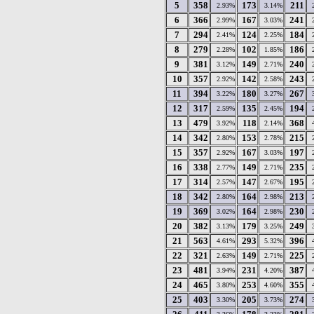
5
358
173
211
2.93%
3.14%
6
366
167
241
2.99%
3.03%
7
294
124
184
2.41%
2.25%
8
279
102
186
2.28%
1.85%
9
381
149
240
3.12%
2.71%
10
357
142
243
2.92%
2.58%
11
394
180
267
3.22%
3.27%
12
317
135
194
2.59%
2.45%
13
479
118
368
3.92%
2.14%
14
342
153
215
2.80%
2.78%
15
357
167
197
2.92%
3.03%
16
338
149
235
2.77%
2.71%
17
314
147
195
2.57%
2.67%
18
342
164
213
2.80%
2.98%
19
369
164
230
3.02%
2.98%
20
382
179
249
3.13%
3.25%
21
563
293
396
4.61%
5.32%
22
321
149
225
2.63%
2.71%
23
481
231
387
3.94%
4.20%
24
465
253
355
3.80%
4.60%
25
403
205
274
3.30%
3.73%