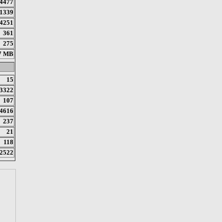
4477
1339
4251
361
275
7 MB
15
3322
107
4616
237
21
118
2522