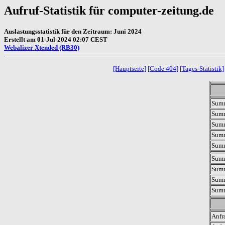
Aufruf-Statistik für computer-zeitung.de
Auslastungsstatistik für den Zeitraum: Juni 2024
Erstellt am 01-Jul-2024 02:07 CEST
Webalizer Xtended (RB30)
[Hauptseite]
[Code 404]
[Tages-Statistik]
Summ
Summ
Summ
Sum
Sum
Summ
Summ
Summ
Summ
Anfr