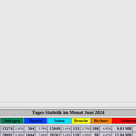
Tages-Statistik im Monat Juni 2024
Anfragen
Dateien
Seiten
Besuche
Rechner
Volumen
15274
504
15049
133
108
9.03 MB
2.42%
3.78%
2.41%
3.73%
4.92%
20691
1044
20262
128
98
12.94 MB
3.28%
7.84%
3.24%
3.59%
4.47%