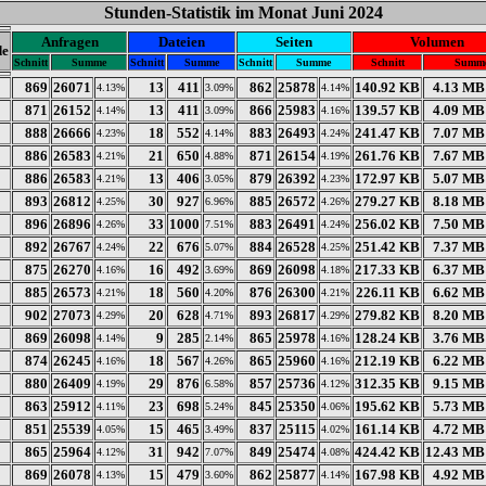
Stunden-Statistik im Monat Juni 2024
Anfragen
Dateien
Seiten
Volumen
de
Schnitt
Summe
Schnitt
Summe
Schnitt
Summe
Schnitt
Summ
869
26071
13
411
862
25878
140.92 KB
4.13 MB
4.13%
3.09%
4.14%
871
26152
13
411
866
25983
139.57 KB
4.09 MB
4.14%
3.09%
4.16%
888
26666
18
552
883
26493
241.47 KB
7.07 MB
4.23%
4.14%
4.24%
886
26583
21
650
871
26154
261.76 KB
7.67 MB
4.21%
4.88%
4.19%
886
26583
13
406
879
26392
172.97 KB
5.07 MB
4.21%
3.05%
4.23%
893
26812
30
927
885
26572
279.27 KB
8.18 MB
4.25%
6.96%
4.26%
896
26896
33
1000
883
26491
256.02 KB
7.50 MB
4.26%
7.51%
4.24%
892
26767
22
676
884
26528
251.42 KB
7.37 MB
4.24%
5.07%
4.25%
875
26270
16
492
869
26098
217.33 KB
6.37 MB
4.16%
3.69%
4.18%
885
26573
18
560
876
26300
226.11 KB
6.62 MB
4.21%
4.20%
4.21%
902
27073
20
628
893
26817
279.82 KB
8.20 MB
4.29%
4.71%
4.29%
869
26098
9
285
865
25978
128.24 KB
3.76 MB
4.14%
2.14%
4.16%
874
26245
18
567
865
25960
212.19 KB
6.22 MB
4.16%
4.26%
4.16%
880
26409
29
876
857
25736
312.35 KB
9.15 MB
4.19%
6.58%
4.12%
863
25912
23
698
845
25350
195.62 KB
5.73 MB
4.11%
5.24%
4.06%
851
25539
15
465
837
25115
161.14 KB
4.72 MB
4.05%
3.49%
4.02%
865
25964
31
942
849
25474
424.42 KB
12.43 MB
4.12%
7.07%
4.08%
869
26078
15
479
862
25877
167.98 KB
4.92 MB
4.13%
3.60%
4.14%