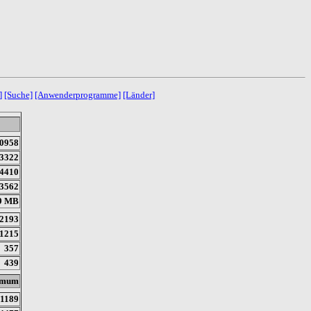
]
[Suche]
[Anwenderprogramme]
[Länder]
0958
3322
4410
3562
9 MB
2193
1215
357
439
imum
1189