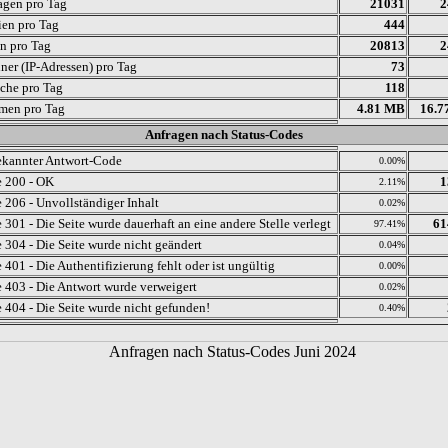
agen pro Tag
21031
2
ien pro Tag
444
en pro Tag
20813
2
ner (IP-Adressen) pro Tag
73
che pro Tag
118
men pro Tag
4.81 MB
16.7
Anfragen nach Status-Codes
kannter Antwort-Code
0.00%
 200 - OK
1
2.11%
 206 - Unvollständiger Inhalt
0.02%
 301 - Die Seite wurde dauerhaft an eine andere Stelle verlegt
61
97.41%
 304 - Die Seite wurde nicht geändert
0.04%
401 - Die Authentifizierung fehlt oder ist ungültig
0.00%
 403 - Die Antwort wurde verweigert
0.02%
 404 - Die Seite wurde nicht gefunden!
0.40%