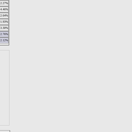
2.27%
4.46%
2.64%
1.93%
3.30%
2.76%
2.12%