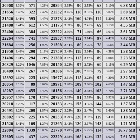
20968
571
20894
90
68
6.88 MB
3.32%
4.29%
3.35%
2.53%
3.10%
21656
322
21532
118
110
5.60 MB
3.43%
2.42%
3.45%
3.31%
5.02%
21526
595
21373
169
114
8.98 MB
3.41%
4.47%
3.42%
4.74%
5.20%
21488
612
21175
86
69
4.55 MB
3.41%
4.59%
3.39%
2.41%
3.15%
22400
384
22222
71
66
3.61 MB
3.55%
2.88%
3.56%
1.99%
3.01%
22264
741
21957
112
97
7.47 MB
3.53%
5.56%
3.52%
3.14%
4.42%
21684
256
21508
80
78
3.44 MB
3.44%
1.92%
3.44%
2.25%
3.56%
21950
290
21759
119
96
1.88 MB
3.48%
2.18%
3.48%
3.34%
4.38%
21496
294
21380
113
89
2.23 MB
3.41%
2.21%
3.42%
3.17%
4.06%
20329
1046
20150
97
69
6.79 MB
3.22%
7.85%
3.23%
2.72%
3.15%
10409
267
10306
100
79
2.97 MB
1.65%
2.00%
1.65%
2.81%
3.60%
15892
225
15677
115
92
3.32 MB
2.52%
1.69%
2.51%
3.23%
4.20%
20054
89
19971
109
102
1.47 MB
3.18%
0.67%
3.20%
3.06%
4.65%
18287
455
18156
140
103
2.71 MB
2.90%
3.42%
2.91%
3.93%
4.70%
20957
170
20795
91
86
2.39 MB
3.32%
1.28%
3.33%
2.55%
3.92%
20218
117
20133
155
144
1.37 MB
3.20%
0.88%
3.22%
4.35%
6.57%
20491
209
20307
88
79
1.38 MB
3.25%
1.57%
3.25%
2.47%
3.60%
20802
225
20553
120
119
1.18 MB
3.30%
1.69%
3.29%
3.37%
5.43%
21526
169
21365
120
143
1.71 MB
3.41%
1.27%
3.42%
3.37%
6.52%
22004
1339
21770
187
114
16.77 MB
3.49%
10.05%
3.49%
5.25%
5.20%
22605
437
22329
168
132
7.61 MB
3.58%
3.28%
3.58%
4.72%
6.02%