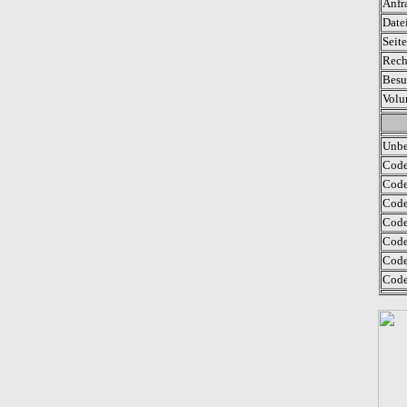
Anfr
Date
Seit
Rech
Besu
Volu
Unbe
Code
Code
Code
Code
Code 
Code
Code