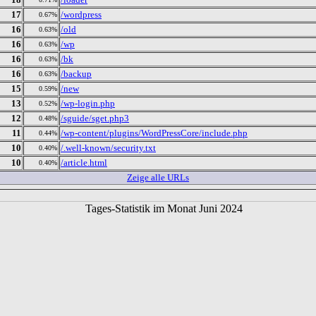
17
/wordpress
0.67%
16
/old
0.63%
16
/wp
0.63%
16
/bk
0.63%
16
/backup
0.63%
15
/new
0.59%
13
/wp-login.php
0.52%
12
/sguide/sget.php3
0.48%
11
/wp-content/plugins/WordPressCore/include.php
0.44%
10
/.well-known/security.txt
0.40%
10
/article.html
0.40%
Zeige alle URLs