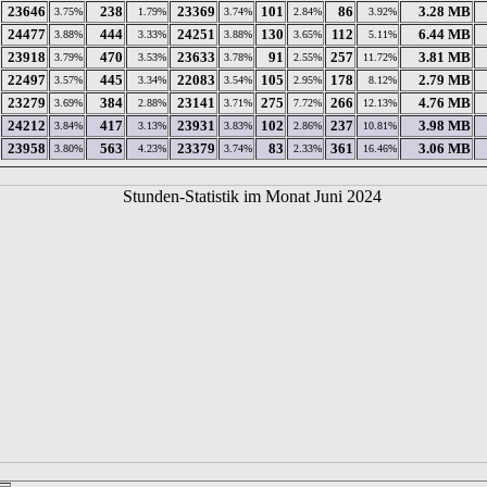
23646
238
23369
101
86
3.28 MB
3.75%
1.79%
3.74%
2.84%
3.92%
24477
444
24251
130
112
6.44 MB
3.88%
3.33%
3.88%
3.65%
5.11%
23918
470
23633
91
257
3.81 MB
3.79%
3.53%
3.78%
2.55%
11.72%
22497
445
22083
105
178
2.79 MB
3.57%
3.34%
3.54%
2.95%
8.12%
23279
384
23141
275
266
4.76 MB
3.69%
2.88%
3.71%
7.72%
12.13%
24212
417
23931
102
237
3.98 MB
3.84%
3.13%
3.83%
2.86%
10.81%
23958
563
23379
83
361
3.06 MB
3.80%
4.23%
3.74%
2.33%
16.46%