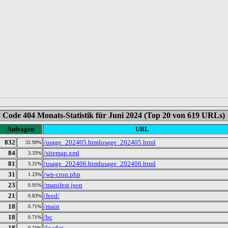
Code 404 Monats-Statistik für Juni 2024 (Top 20 von 619 URLs)
Anfragen
URL
832
/usage_202405.htmlusage_202405.html
32.99%
84
/sitemap.xml
3.33%
81
/usage_202406.htmlusage_202406.html
3.21%
31
/wp-cron.php
1.23%
23
/manifest.json
0.91%
21
/feed/
0.83%
18
/main
0.71%
18
/bc
0.71%
18
/loader
0.71%