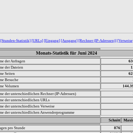
[Stunden-Statistik]
[URLs]
[Eingang]
[Ausgang]
[Rechner (IP-Adressen)]
[Verweise
Monats-Statistik für Juni 2024
e der Anfragen
63
e der Dateien
1
e Seiten
62
me Besuche
me Volumen
144.3
e der unterschiedlichen Rechner (IP-Adressen)
e der unterschiedlichen URLs
e der unterschiedlichen Verweise
e der unterschiedlichen Anwenderprogramme
.
Schnitt
Max
agen pro Stunde
876