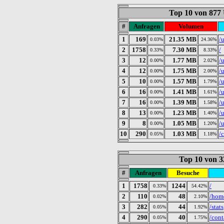
Top 10 von 877
#
Anfragen
Volumen
1
169
21.35 MB
/
0.03%
24.36%
2
1758
7.30 MB
/
0.33%
8.33%
3
12
1.77 MB
/
0.00%
2.02%
4
12
1.75 MB
/
0.00%
2.00%
5
10
1.57 MB
/
0.00%
1.79%
6
16
1.41 MB
/
0.00%
1.61%
7
16
1.39 MB
/
0.00%
1.58%
8
13
1.23 MB
/
0.00%
1.40%
9
8
1.05 MB
/
0.00%
1.20%
10
290
1.03 MB
/
0.05%
1.18%
Top 10 von 3
#
Anfragen
Besuche
1
1758
1244
/
0.33%
54.42%
2
110
48
/hom
0.02%
2.10%
3
282
44
/stats
0.05%
1.92%
4
290
40
/cont
0.05%
1.75%