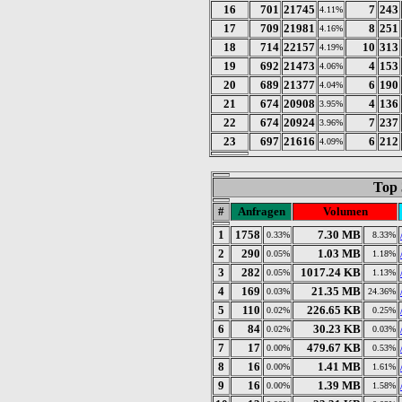
16
701
21745
7
243
4.11%
17
709
21981
8
251
4.16%
18
714
22157
10
313
4.19%
19
692
21473
4
153
4.06%
20
689
21377
6
190
4.04%
21
674
20908
4
136
3.95%
22
674
20924
7
237
3.96%
23
697
21616
6
212
4.09%
Top 
#
Anfragen
Volumen
1
1758
7.30 MB
0.33%
8.33%
2
290
1.03 MB
0.05%
1.18%
3
282
1017.24 KB
0.05%
1.13%
4
169
21.35 MB
0.03%
24.36%
5
110
226.65 KB
0.02%
0.25%
6
84
30.23 KB
0.02%
0.03%
7
17
479.67 KB
0.00%
0.53%
8
16
1.41 MB
0.00%
1.61%
9
16
1.39 MB
0.00%
1.58%