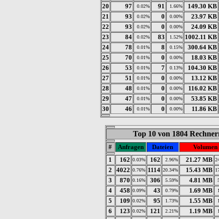
20
97
91
149.30 KB
0.02%
1.66%
21
93
0
23.97 KB
0.02%
0.00%
22
93
0
24.09 KB
0.02%
0.00%
23
84
83
1002.11 KB
0.02%
1.52%
24
78
8
300.64 KB
0.01%
0.15%
25
70
0
18.03 KB
0.01%
0.00%
26
53
7
104.30 KB
0.01%
0.13%
27
51
0
13.12 KB
0.01%
0.00%
28
48
0
116.02 KB
0.01%
0.00%
29
47
0
53.85 KB
0.01%
0.00%
30
46
0
11.86 KB
0.01%
0.00%
Top 10 von 1804 Rechnern
#
Anfragen
Dateien
Volumen
1
162
162
21.27 MB
0.03%
2.96%
2
2
4022
1114
15.43 MB
0.76%
20.34%
1
3
870
306
4.81 MB
0.16%
5.59%
4
458
43
1.69 MB
0.09%
0.79%
5
109
95
1.55 MB
0.02%
1.73%
6
123
121
1.19 MB
0.02%
2.21%