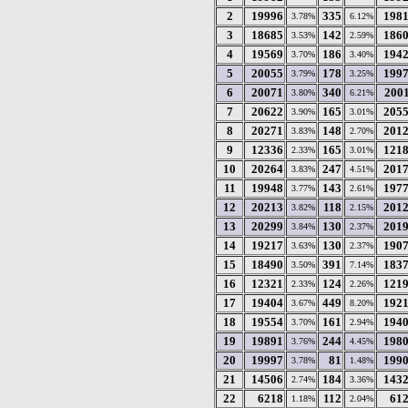
2
19996
335
198
3.78%
6.12%
3
18685
142
186
3.53%
2.59%
4
19569
186
194
3.70%
3.40%
5
20055
178
199
3.79%
3.25%
6
20071
340
200
3.80%
6.21%
7
20622
165
205
3.90%
3.01%
8
20271
148
201
3.83%
2.70%
9
12336
165
121
2.33%
3.01%
10
20264
247
201
3.83%
4.51%
11
19948
143
197
3.77%
2.61%
12
20213
118
201
3.82%
2.15%
13
20299
130
201
3.84%
2.37%
14
19217
130
190
3.63%
2.37%
15
18490
391
183
3.50%
7.14%
16
12321
124
121
2.33%
2.26%
17
19404
449
192
3.67%
8.20%
18
19554
161
194
3.70%
2.94%
19
19891
244
198
3.76%
4.45%
20
19997
81
199
3.78%
1.48%
21
14506
184
143
2.74%
3.36%
22
6218
112
61
1.18%
2.04%