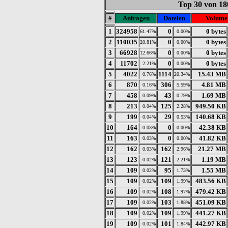
Top 30 von 18
#
Anfragen
Dateien
Volume
1
324958
0
0 bytes
61.47%
0.00%
2
110035
0
0 bytes
20.81%
0.00%
3
66928
0
0 bytes
12.66%
0.00%
4
11702
0
0 bytes
2.21%
0.00%
5
4022
1114
15.43 MB
0.76%
20.34%
6
870
306
4.81 MB
0.16%
5.59%
7
458
43
1.69 MB
0.09%
0.79%
8
213
125
949.50 KB
0.04%
2.28%
9
199
29
140.68 KB
0.04%
0.53%
10
164
0
42.38 KB
0.03%
0.00%
11
163
0
41.82 KB
0.03%
0.00%
12
162
162
21.27 MB
0.03%
2.96%
13
123
121
1.19 MB
0.02%
2.21%
14
109
95
1.55 MB
0.02%
1.73%
15
109
109
483.56 KB
0.02%
1.99%
16
109
108
479.42 KB
0.02%
1.97%
17
109
103
451.09 KB
0.02%
1.88%
18
109
109
441.27 KB
0.02%
1.99%
19
109
101
442.97 KB
0.02%
1.84%