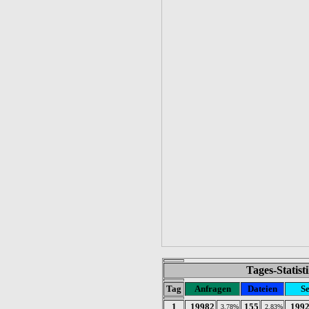
Tages-Statis
Tag
Anfragen
Dateien
Se
1
19982
155
199
3.78%
2.83%