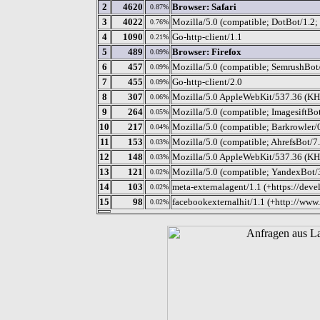
2
4620
Browser: Safari
0.87%
3
4022
Mozilla/5.0 (compatible; DotBot/1.2;
0.76%
4
1090
Go-http-client/1.1
0.21%
5
489
Browser: Firefox
0.09%
6
457
Mozilla/5.0 (compatible; SemrushBot
0.09%
7
455
Go-http-client/2.0
0.09%
8
307
Mozilla/5.0 AppleWebKit/537.36 (KHT
0.06%
9
264
Mozilla/5.0 (compatible; ImagesiftBo
0.05%
10
217
Mozilla/5.0 (compatible; Barkrowler/0
0.04%
11
153
Mozilla/5.0 (compatible; AhrefsBot/7.
0.03%
12
148
Mozilla/5.0 AppleWebKit/537.36 (KHT
0.03%
13
121
Mozilla/5.0 (compatible; YandexBot/3
0.02%
14
103
meta-externalagent/1.1 (+https://dev
0.02%
15
98
facebookexternalhit/1.1 (+http://www
0.02%