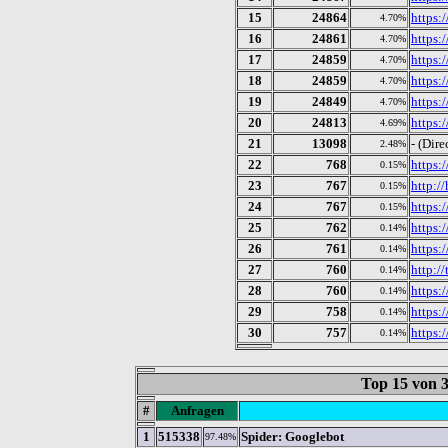
15
24864
https:
4.70%
16
24861
https:
4.70%
17
24859
https:
4.70%
18
24859
https:
4.70%
19
24849
https:
4.70%
20
24813
https:
4.69%
21
13098
- (Dire
2.48%
22
768
https:
0.15%
23
767
http:/
0.15%
24
767
https:/
0.15%
25
762
https:
0.14%
26
761
https:/
0.14%
27
760
http:/
0.14%
28
760
https:/
0.14%
29
758
https:
0.14%
30
757
https:/
0.14%
Top 15 von
#
Anfragen
1
515338
Spider: Googlebot
97.48%