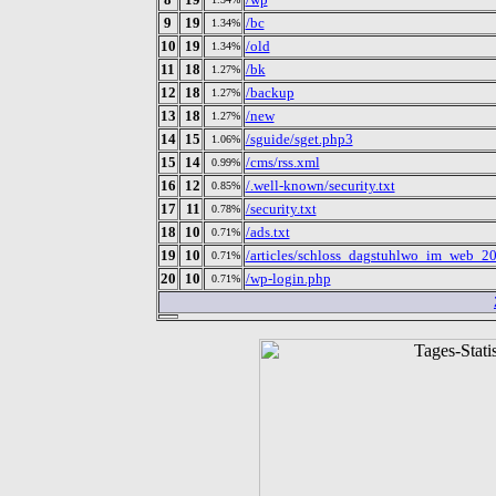
9
19
/bc
1.34%
10
19
/old
1.34%
11
18
/bk
1.27%
12
18
/backup
1.27%
13
18
/new
1.27%
14
15
/sguide/sget.php3
1.06%
15
14
/cms/rss.xml
0.99%
16
12
/.well-known/security.txt
0.85%
17
11
/security.txt
0.78%
18
10
/ads.txt
0.71%
19
10
/articles/schloss_dagstuhlwo_im_web_20
0.71%
20
10
/wp-login.php
0.71%