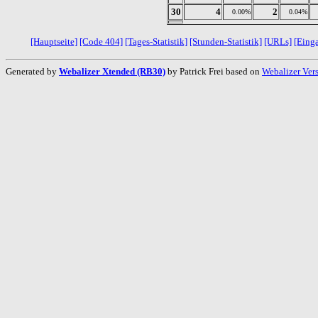
30
4
2
0.00%
0.04%
[Hauptseite]
[Code 404]
[Tages-Statistik]
[Stunden-Statistik]
[URLs]
[Eing
Generated by
Webalizer Xtended (RB30)
by Patrick Frei based on
Webalizer Ver