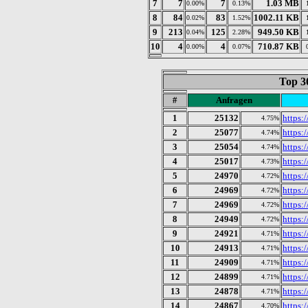
7
7
7
1.03 MB
0.00%
0.13%
8
84
83
1002.11 KB
0.02%
1.52%
9
213
125
949.50 KB
0.04%
2.28%
10
4
4
710.87 KB
0.00%
0.07%
Top 3
#
Anfragen
1
25132
https:
4.75%
2
25077
https:
4.74%
3
25054
https:
4.74%
4
25017
https:/
4.73%
5
24970
https:
4.72%
6
24969
https:
4.72%
7
24969
https:
4.72%
8
24949
https:
4.72%
9
24921
https:
4.71%
10
24913
https:
4.71%
11
24909
https:
4.71%
12
24899
https:
4.71%
13
24878
https:
4.71%
14
24867
https:
4.70%