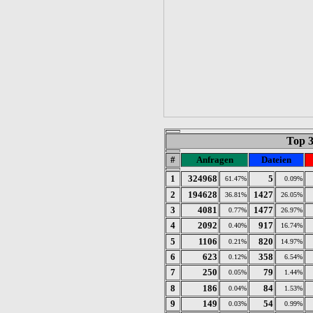
Top 
#
Anfragen
Dateien
1
324968
5
61.47%
0.09%
2
194628
1427
36.81%
26.05%
3
4081
1477
0.77%
26.97%
4
2092
917
0.40%
16.74%
5
1106
820
0.21%
14.97%
6
623
358
0.12%
6.54%
7
250
79
0.05%
1.44%
8
186
84
0.04%
1.53%
9
149
54
0.03%
0.99%