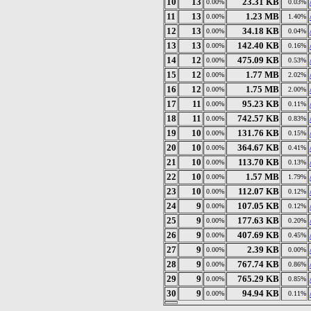
10
13
23.31 KB
0.00%
0.03%
11
13
1.23 MB
0.00%
1.40%
12
13
34.18 KB
0.00%
0.04%
13
13
142.40 KB
0.00%
0.16%
14
12
475.09 KB
0.00%
0.53%
15
12
1.77 MB
0.00%
2.02%
16
12
1.75 MB
0.00%
2.00%
17
11
95.23 KB
0.00%
0.11%
18
11
742.57 KB
0.00%
0.83%
19
10
131.76 KB
0.00%
0.15%
20
10
364.67 KB
0.00%
0.41%
21
10
113.70 KB
0.00%
0.13%
22
10
1.57 MB
0.00%
1.79%
23
10
112.07 KB
0.00%
0.12%
24
9
107.05 KB
0.00%
0.12%
25
9
177.63 KB
0.00%
0.20%
26
9
407.69 KB
0.00%
0.45%
27
9
2.39 KB
0.00%
0.00%
28
9
767.74 KB
0.00%
0.86%
29
9
765.29 KB
0.00%
0.85%
30
9
94.94 KB
0.00%
0.11%