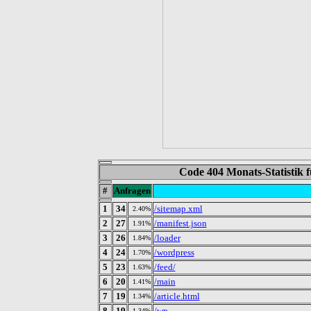
Code 404 Monats-Statistik 
#
Anfragen
1
34
/sitemap.xml
2.40%
2
27
/manifest.json
1.91%
3
26
/loader
1.84%
4
24
/wordpress
1.70%
5
23
/feed/
1.63%
6
20
/main
1.41%
7
19
/article.html
1.34%
8
19
/wp
1.34%