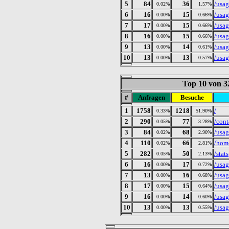
5
84
36
/usag
0.02%
1.57%
6
16
15
/usa
0.00%
0.66%
7
17
15
/usa
0.00%
0.66%
8
16
15
/usa
0.00%
0.66%
9
13
14
/usa
0.00%
0.61%
10
13
13
/usa
0.00%
0.57%
Top 10 von 3
#
Anfragen
Besuche
1
1758
1218
/
0.33%
51.90%
2
290
77
/cont
0.05%
3.28%
3
84
68
/usag
0.02%
2.90%
4
110
66
/hom
0.02%
2.81%
5
282
50
/stats
0.05%
2.13%
6
16
17
/usa
0.00%
0.72%
7
13
16
/usa
0.00%
0.68%
8
17
15
/usa
0.00%
0.64%
9
16
14
/usa
0.00%
0.60%
10
13
13
/usa
0.00%
0.55%