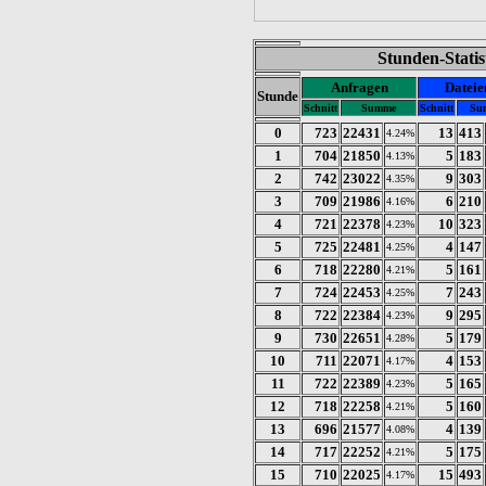
Stunden-Stati
Anfragen
Dateie
Stunde
Schnitt
Summe
Schnitt
Su
0
723
22431
13
413
4.24%
1
704
21850
5
183
4.13%
2
742
23022
9
303
4.35%
3
709
21986
6
210
4.16%
4
721
22378
10
323
4.23%
5
725
22481
4
147
4.25%
6
718
22280
5
161
4.21%
7
724
22453
7
243
4.25%
8
722
22384
9
295
4.23%
9
730
22651
5
179
4.28%
10
711
22071
4
153
4.17%
11
722
22389
5
165
4.23%
12
718
22258
5
160
4.21%
13
696
21577
4
139
4.08%
14
717
22252
5
175
4.21%
15
710
22025
15
493
4.17%