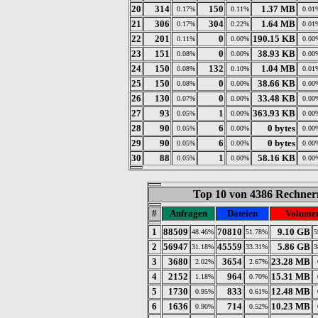
20
314
150
1.37 MB
0.17%
0.11%
0.01
21
306
304
1.64 MB
0.17%
0.22%
0.01
22
201
0
190.15 KB
0.11%
0.00%
0.00
23
151
0
38.93 KB
0.08%
0.00%
0.00
24
150
132
1.04 MB
0.08%
0.10%
0.01
25
150
0
38.66 KB
0.08%
0.00%
0.00
26
130
0
33.48 KB
0.07%
0.00%
0.00
27
93
1
363.93 KB
0.05%
0.00%
0.00
28
90
6
0 bytes
0.05%
0.00%
0.00
29
90
6
0 bytes
0.05%
0.00%
0.00
30
88
1
58.16 KB
0.05%
0.00%
0.00
Top 10 von 4386 Rechnern
#
Anfragen
Dateien
Volume
1
88509
70810
9.10 GB
48.46%
51.78%
5
2
56947
45559
5.86 GB
31.18%
33.31%
3
3
3680
3654
23.28 MB
2.02%
2.67%
4
2152
964
15.31 MB
1.18%
0.70%
5
1730
833
12.48 MB
0.95%
0.61%
6
1636
714
10.23 MB
0.90%
0.52%