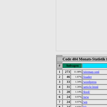
Code 404 Monats-Statistik
#
Anfragen
1
273
/sitemap.xml
11.08%
2
46
/loader
1.87%
3
33
/wordpress
1.34%
4
31
/article.html
1.26%
5
28
/feed/
1.14%
6
24
/new
0.97%
7
24
/wp
0.97%
8
24
/bk
0.97%