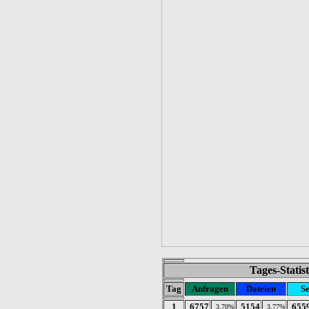
Tages-Statis
Tag
Anfragen
Dateien
Se
1
6757
5154
655
3.70%
3.77%