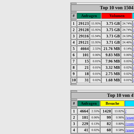
Top 10 von 1504
#
Anfragen
Volumen
1
29123
3.75 GB
15.95%
24.74%
2
29128
3.75 GB
15.95%
24.74%
3
29116
3.73 GB
15.94%
24.59%
4
29121
3.71 GB
15.95%
24.46%
5
4664
21.76 MB
2.55%
0.14%
6
101
9.83 MB
0.06%
0.06%
7
15
7.96 MB
0.01%
0.05%
8
21
3.32 MB
0.01%
0.02%
9
18
2.75 MB
0.01%
0.02%
10
31
1.68 MB
0.02%
0.01%
Top 10 von 4
#
Anfragen
Besuche
1
4664
1420
/
2.55%
13.82%
2
101
99
/usa
0.06%
0.96%
3
229
82
/cont
0.13%
0.80%
4
41
60
/usa
0.02%
0.58%