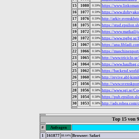
15
1080
https://www.linkomani
0.59%
16
1077
https://www.dobryako
0.59%
17
1076
http://arkiv.svenskbr
0.59%
18
1075
https://stud.epsilon.s
0.59%
19
1072
https://www.matkailija
0.59%
20
1072
https://www.rsgbg.se/
0.59%
21
1067
https://ana.fibladi.co
0.58%
22
1066
https://maschinenport
0.58%
23
1065
http://www.triciclo.se
0.58%
24
1064
https://www.haulbag.
0.58%
25
1062
https://backend.worl
0.58%
26
1060
http://revive.abl-kim
0.58%
27
1056
http://www.svenskporr
0.58%
28
1056
https://www.sgi.se/C
0.58%
29
1054
https://pub.epsilon.sl
0.58%
30
1053
http://ads.rohea.com
0.58%
Top 15 von
#
Anfragen
1
161877
Browser: Safari
88.64%