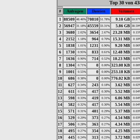
Top 30 von 43
#
Anfragen
Dateien
Volumen
1
88509
70810
9.10 GB
48.46%
51.78%
59.97
2
56947
45559
5.86 GB
31.18%
33.31%
38.59
3
3680
3654
23.28 MB
2.02%
2.67%
0.15
4
2152
964
15.31 MB
1.18%
0.70%
0.10
5
1838
1231
9.20 MB
1.01%
0.90%
0.06
6
1730
833
12.48 MB
0.95%
0.61%
0.08
7
1636
714
10.23 MB
0.90%
0.52%
0.07
8
1304
0
323.08 KB
0.71%
0.00%
0.00
9
1001
0
253.18 KB
0.55%
0.00%
0.00
10
686
0
776.02 KB
0.38%
0.00%
0.00
11
627
243
3.62 MB
0.34%
0.18%
0.02
12
611
417
5.52 MB
0.33%
0.30%
0.04
13
598
419
6.06 MB
0.33%
0.31%
0.04
14
582
417
5.54 MB
0.32%
0.30%
0.04
15
571
401
5.37 MB
0.31%
0.29%
0.03
16
529
373
4.54 MB
0.29%
0.27%
0.03
17
506
363
4.34 MB
0.28%
0.27%
0.03
18
495
354
4.25 MB
0.27%
0.26%
0.03
19
445
313
3.72 MB
0.24%
0.23%
0.02