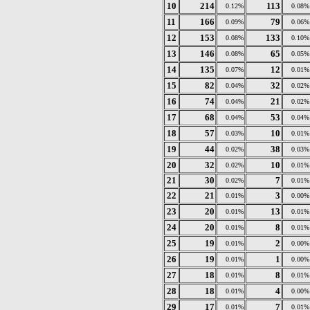
10
214
113
0.12%
0.08%
11
166
79
0.09%
0.06%
12
153
133
0.08%
0.10%
13
146
65
0.08%
0.05%
14
135
12
0.07%
0.01%
15
82
32
0.04%
0.02%
16
74
21
0.04%
0.02%
17
68
53
0.04%
0.04%
18
57
10
0.03%
0.01%
19
44
38
0.02%
0.03%
20
32
10
0.02%
0.01%
21
30
7
0.02%
0.01%
22
21
3
0.01%
0.00%
23
20
13
0.01%
0.01%
24
20
8
0.01%
0.01%
25
19
2
0.01%
0.00%
26
19
1
0.01%
0.00%
27
18
8
0.01%
0.01%
28
18
4
0.01%
0.00%
29
17
7
0.01%
0.01%