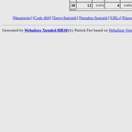
30
12
4
0.01%
0.00%
[Hauptseite]
[Code 404]
[Tages-Statistik]
[Stunden-Statistik]
[URLs]
[Eing
Generated by
Webalizer Xtended (RB30)
by Patrick Frei based on
Webalizer Ver