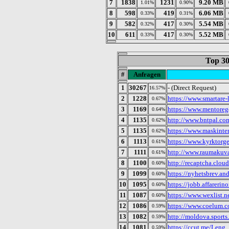
7
1838
1231
9.20 MB
1.01%
0.90%
8
598
419
6.06 MB
0.33%
0.31%
9
582
417
5.54 MB
0.32%
0.30%
10
611
417
5.52 MB
0.33%
0.30%
Top 30
#
Anfragen
1
30267
- (Direct Request)
16.57%
2
1228
https://www.smartare-
0.67%
3
1169
https://www.mentorege
0.64%
4
1135
http://www.bntpal.com
0.62%
5
1135
https://www.maskinte
0.62%
6
1113
https://www.kyrktorge
0.61%
7
1111
http://www.raumakuva
0.61%
8
1100
http://recaptcha.cloud
0.60%
9
1099
https://nyhetsbrev.an
0.60%
10
1095
https://jobb.affarerinor
0.60%
11
1087
https://www.wexlist.n
0.60%
12
1086
https://www.coelum.c
0.59%
13
1082
http://moldova.sports
0.59%
14
1081
https://ccut.me/Leng
0.59%