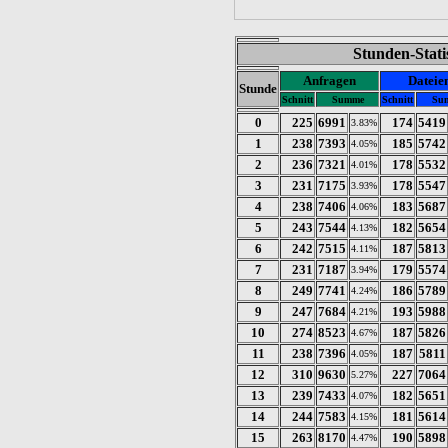
Stunden-Stati
Anfragen
Dateie
Stunde
Schnitt
Summe
Schnitt
Su
0
225
6991
174
5419
3.83%
1
238
7393
185
5742
4.05%
2
236
7321
178
5532
4.01%
3
231
7175
178
5547
3.93%
4
238
7406
183
5687
4.06%
5
243
7544
182
5654
4.13%
6
242
7515
187
5813
4.11%
7
231
7187
179
5574
3.94%
8
249
7741
186
5789
4.24%
9
247
7684
193
5988
4.21%
10
274
8523
187
5826
4.67%
11
238
7396
187
5811
4.05%
12
310
9630
227
7064
5.27%
13
239
7433
182
5651
4.07%
14
244
7583
181
5614
4.15%
15
263
8170
190
5898
4.47%