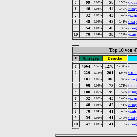
5
99
58
/hom
0.05%
0.56%
6
48
44
/usa
0.03%
0.43%
7
32
43
/exa
0.02%
0.42%
8
48
42
/usa
0.03%
0.41%
9
54
40
/usa
0.03%
0.39%
10
70
39
/stats
0.04%
0.38%
Top 10 von 4
#
Anfragen
Besuche
1
4664
1276
/
2.55%
12.34%
2
229
201
/cont
0.13%
1.94%
3
101
100
/usa
0.06%
0.97%
4
99
73
/hom
0.05%
0.71%
5
106
59
/usag
0.06%
0.57%
6
32
45
/exa
0.02%
0.44%
7
48
42
/usa
0.03%
0.41%
8
70
41
/stats
0.04%
0.40%
9
54
41
/usa
0.03%
0.40%
10
47
41
/usa
0.03%
0.40%