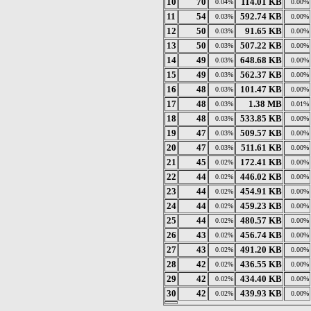
10
70
114.01 KB
0.04%
0.00%
11
54
592.74 KB
0.03%
0.00%
12
50
91.65 KB
0.03%
0.00%
13
50
507.22 KB
0.03%
0.00%
14
49
648.68 KB
0.03%
0.00%
15
49
562.37 KB
0.03%
0.00%
16
48
101.47 KB
0.03%
0.00%
17
48
1.38 MB
0.03%
0.01%
18
48
533.85 KB
0.03%
0.00%
19
47
509.57 KB
0.03%
0.00%
20
47
511.61 KB
0.03%
0.00%
21
45
172.41 KB
0.02%
0.00%
22
44
446.02 KB
0.02%
0.00%
23
44
454.91 KB
0.02%
0.00%
24
44
459.23 KB
0.02%
0.00%
25
44
480.57 KB
0.02%
0.00%
26
43
456.74 KB
0.02%
0.00%
27
43
491.20 KB
0.02%
0.00%
28
42
436.55 KB
0.02%
0.00%
29
42
434.40 KB
0.02%
0.00%
30
42
439.93 KB
0.02%
0.00%