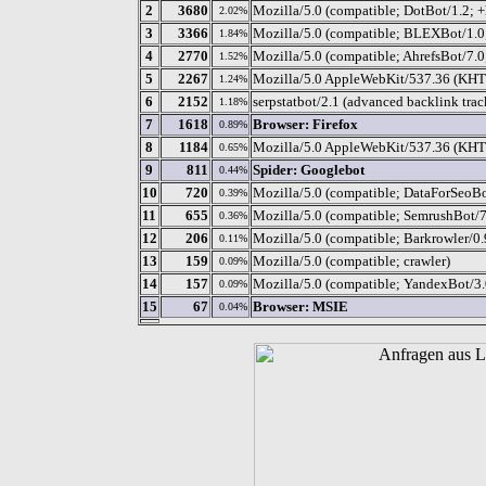
2
3680
Mozilla/5.0 (compatible; DotBot/1.2; 
2.02%
3
3366
Mozilla/5.0 (compatible; BLEXBot/1.0; 
1.84%
4
2770
Mozilla/5.0 (compatible; AhrefsBot/7.0;
1.52%
5
2267
Mozilla/5.0 AppleWebKit/537.36 (KHTM
1.24%
6
2152
serpstatbot/2.1 (advanced backlink trac
1.18%
7
1618
Browser: Firefox
0.89%
8
1184
Mozilla/5.0 AppleWebKit/537.36 (KHT
0.65%
9
811
Spider: Googlebot
0.44%
10
720
Mozilla/5.0 (compatible; DataForSeoBot
0.39%
11
655
Mozilla/5.0 (compatible; SemrushBot/7
0.36%
12
206
Mozilla/5.0 (compatible; Barkrowler/0.9
0.11%
13
159
Mozilla/5.0 (compatible; crawler)
0.09%
14
157
Mozilla/5.0 (compatible; YandexBot/3.
0.09%
15
67
Browser: MSIE
0.04%