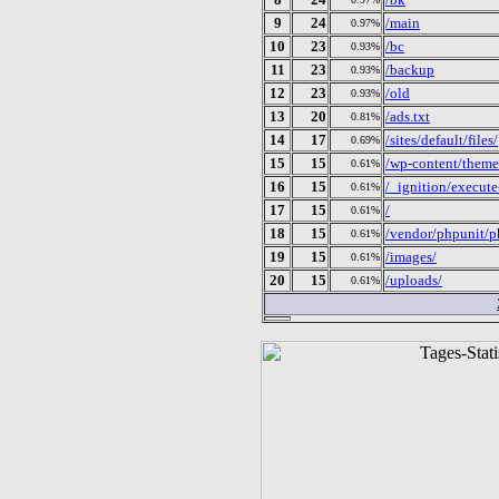
9
24
/main
0.97%
10
23
/bc
0.93%
11
23
/backup
0.93%
12
23
/old
0.93%
13
20
/ads.txt
0.81%
14
17
/sites/default/files/
0.69%
15
15
/wp-content/theme
0.61%
16
15
/_ignition/execute
0.61%
17
15
/
0.61%
18
15
/vendor/phpunit/ph
0.61%
19
15
/images/
0.61%
20
15
/uploads/
0.61%