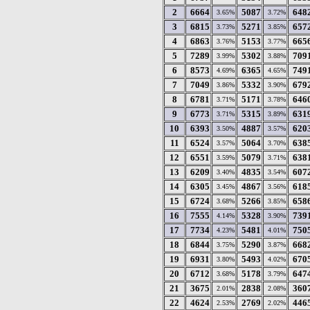
2
6664
5087
648
3.65%
3.72%
3
6815
5271
657
3.73%
3.85%
4
6863
5153
665
3.76%
3.77%
5
7289
5302
709
3.99%
3.88%
6
8573
6365
749
4.69%
4.65%
7
7049
5332
679
3.86%
3.90%
8
6781
5171
646
3.71%
3.78%
9
6773
5315
631
3.71%
3.89%
10
6393
4887
620
3.50%
3.57%
11
6524
5064
638
3.57%
3.70%
12
6551
5079
638
3.59%
3.71%
13
6209
4835
607
3.40%
3.54%
14
6305
4867
618
3.45%
3.56%
15
6724
5266
658
3.68%
3.85%
16
7555
5328
739
4.14%
3.90%
17
7734
5481
750
4.23%
4.01%
18
6844
5290
668
3.75%
3.87%
19
6931
5493
670
3.80%
4.02%
20
6712
5178
647
3.68%
3.79%
21
3675
2838
360
2.01%
2.08%
22
4624
2769
446
2.53%
2.02%