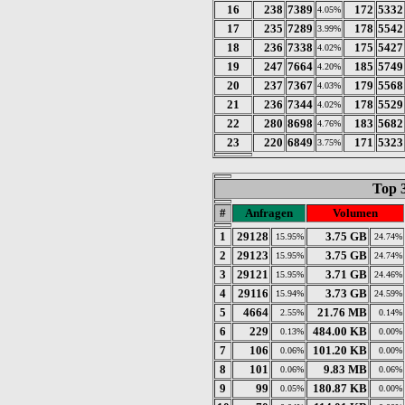
16
238
7389
172
5332
4.05%
17
235
7289
178
5542
3.99%
18
236
7338
175
5427
4.02%
19
247
7664
185
5749
4.20%
20
237
7367
179
5568
4.03%
21
236
7344
178
5529
4.02%
22
280
8698
183
5682
4.76%
23
220
6849
171
5323
3.75%
Top 
#
Anfragen
Volumen
1
29128
3.75 GB
15.95%
24.74%
2
29123
3.75 GB
15.95%
24.74%
3
29121
3.71 GB
15.95%
24.46%
4
29116
3.73 GB
15.94%
24.59%
5
4664
21.76 MB
2.55%
0.14%
6
229
484.00 KB
0.13%
0.00%
7
106
101.20 KB
0.06%
0.00%
8
101
9.83 MB
0.06%
0.06%
9
99
180.87 KB
0.05%
0.00%