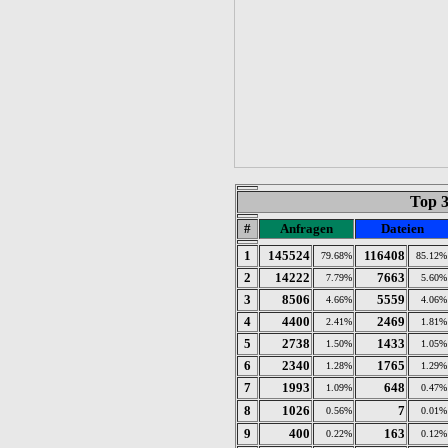
Top 
#
Anfragen
Dateien
1
145524
116408
79.68%
85.12%
2
14222
7663
7.79%
5.60%
3
8506
5559
4.66%
4.06%
4
4400
2469
2.41%
1.81%
5
2738
1433
1.50%
1.05%
6
2340
1765
1.28%
1.29%
7
1993
648
1.09%
0.47%
8
1026
7
0.56%
0.01%
9
400
163
0.22%
0.12%