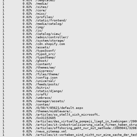
1          0.02%  /templates/

1          0.02%  /media/

1          0.02%  /sites/

1          0.02%  /core/

1          0.02%  /misc/

1          0.02%  /profiles/

1          0.02%  /static/frontend/

1          0.02%  /media/catalog/

1          0.02%  /img/

1          0.02%  /js/

1          0.02%  /catalog/view/

1          0.02%  /admin/controller/

1          0.02%  /system/storage/

1          0.02%  /cdn.shopify.com

1          0.02%  /assets/

1          0.02%  /typo3conf/

1          0.02%  /typo3_src/

1          0.02%  /typo3temp/

1          0.02%  /ghost/

1          0.02%  /content/

1          0.02%  /themes/ee/

1          0.02%  /wixpress/

1          0.02%  /files/theme/

1          0.02%  /config.json

1          0.02%  /universal/

1          0.02%  /feeds/posts/

1          0.02%  /bitrix/

1          0.02%  /static/django/

1          0.02%  /craft/

1          0.02%  /umbraco/

1          0.02%  /manager/assets/

1          0.02%  /contao/

1          0.02%  /O/50/Y/85621/default.aspx

1          0.02%  /themen/middleware/…

1          0.02%  /articles/so_stellt_sich_microsoft…

1          0.02%  /kn31152605

1          0.02%  /articles/das_virtuelle_pompeji_liegt_in_tuebingen:/2008
1          0.02%  /articles/it-industrialisierung_viele_firmen_haben_skru
1          0.02%  /articles/offshoring_geht_nur_mit_methode:/2009041/32083
1          0.02%  /news_sitemap.xml
