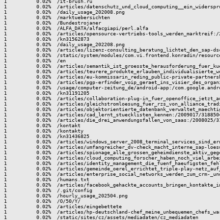
1          0.02%  /it-brush.ru

1          0.02%  /articles/datenschutz_und_cloud_computing__ein_widerspru
1          0.02%  /daily_usage_202008.png

1          0.02%  /marktuebersichten

1          0.02%  /Bundestrojaner

1          0.02%  /ALFA_DATA/alfacgiapi/perl.alfa

1          0.02%  /articles/opensource-vertriebs-tools_werden_marktreif:/2
1          0.02%  /kn31562873

1          0.02%  /daily_usage_202208.png

1          0.02%  /articles/lizenz-consulting_beratung_lichtet_den_sap-dsc
1          0.02%  /static/system/modules/com.vi.frontend.konradin/resource
1          0.02%  /en

1          0.02%  /articles/semantik_ist_groesste_herausforderung_fuer_ku
1          0.02%  /articles/teurere_produkte_erlauben_individualisierte_wo
1          0.02%  /articles/eu-kommissarin_reding_public-private-partners
1          0.02%  /articles/pgp-erfinder_voip_geraet_ins_visier_des_organ
1          0.02%  /usage/computer-zeitung_de/android-app:/com.google.andro
1          0.02%  /kn31191205

1          0.02%  /articles/collaboration-plug-in_fuer_openoffice_jetzt_a
1          0.02%  /articles/gleichstromloesung_fuer_rzs_von_alliance_tradi
1          0.02%  /articles/objektorientierte_datenbank_verwaltet_maechti
1          0.02%  /articles/cad_lernt_stuecklisten_kennen:/2009017/3188504
1          0.02%  /articles/die_drei_anwendungsfallen_von_saas:/2008025/31
1          0.02%  /kontakt

1          0.02%  /kontakty

1          0.02%  /kn31436825

1          0.02%  /articles/windows_server_2008_terminal_services_sind_er
1          0.02%  /articles/umfangreicher_dv-check_macht_interne_sap-loes
1          0.02%  /articles/spionage_alle_grossen_geheimdienste_aktiv_geg
1          0.02%  /articles/cloud_computing_forscher_haben_noch_viel_arbei
1          0.02%  /articles/identity_management_die_fuenf_haeufigsten_feh
1          0.02%  /articles/gemeinde_oerel_errichtet_triple-play-netz_auf
1          0.02%  /articles/enterprise_social_networks_werden_zum_crm-_un
1          0.02%  /humans.txt

1          0.02%  /articles/facebook_gehackte_accounts_bringen_kontakte_in
1          0.02%  /.git/config

1          0.02%  /hourly_usage_202504.png

1          0.02%  /O/50/Y/

1          0.02%  /articles/eingebettete

1          0.02%  /articles/hp-deutschland-chef_meine_unbequemen_chefs_wa
1          0.02%  /static/sites/cz/assets/mediadaten/cz_mediadaten
