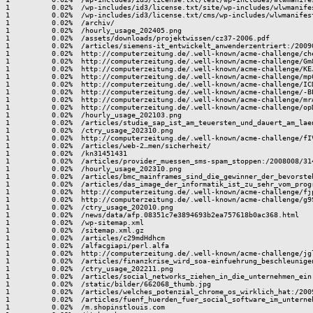
rden_fuer_social_software_im_unterne
1          0.02%  /m.shopinstlouis.com
