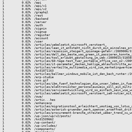
1          0.02%  /api

1          0.02%  /api/v1

1          0.02%  /api/v2

1          0.02%  /graphql

1          0.02%  /rest

1          0.02%  /backend

1          0.02%  /server

1          0.02%  /auth

1          0.02%  /signin

1          0.02%  /signup

1          0.02%  /register

1          0.02%  /account

1          0.02%  /user

1          0.02%  /articles/uebelsetzt_microsoft_verstoert_

1          0.02%  /articles/lean_it_entsteht_nicht_durch_ein_einzelnes_pro
1          0.02%  /articles/rezession_steigert_spionage-gefahr:/2009006/31
1          0.02%  /articles/dell_das_beste_was_green_it_passieren_konnte_
1          0.02%  /articles/tool_erlaubt_gestaltung_im_web:/2009015/318585
1          0.02%  /articles/60-tage-test_fuer_portable_office_von_o2:/2009
1          0.02%  /articles/it-parameter_decken_haklige_ablaufschritte_auf
1          0.02%  /articles/verteilte_multimedia_wird_zum_marketingwerkzeu
1          0.02%  /kn31071163

1          0.02%  /articles/ballmer_windows_mobile_ist_den_bach_runter:/20
1          0.02%  /erp-studie

1          0.02%  /sso.gif

1          0.02%  /articles/ibm_fuenf_technologien_die_unser_leben_in_fue
1          0.02%  /articles/elektronischer_personalausweis_soll_ein_multi
1          0.02%  /articles/serviceentwicklung_wird_so_einfach_sein_wie_w
1          0.02%  /articles/uebelsetzt_microsoft_verstoert_ie8-nutzer_mit
1          0.02%  /owa/

1          0.02%  /artic...hes

1          0.02%  /enhancecp

1          0.02%  /articles/migrationstool_erleichtert_umstieg_von_lotus_
1          0.02%  /articles/asterisk-gruender_mark_spencer_eroeffnet_drit
1          0.02%  /articles/procurement-branche_streitet_ueber_trend_zu_w
1          0.02%  /wp-json/wp/v2/posts/

1          0.02%  /kn31539662

1          0.02%  /wp-content/

1          0.02%  /wp-includes/

1          0.02%  /components/
