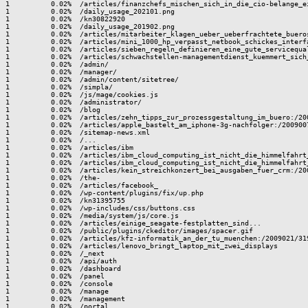
1          0.02%  /articles/finanzchefs_mischen_sich_in_die_cio-belange_ei
1          0.02%  /daily_usage_202101.png

1          0.02%  /kn30822920

1          0.02%  /daily_usage_201902.png

1          0.02%  /articles/mitarbeiter_klagen_ueber_ueberfrachtete_buero
1          0.02%  /articles/mini_1000_hp_verpasst_netbook_schickes_interfa
1          0.02%  /articles/sieben_regeln_definieren_eine_gute_servicequal
1          0.02%  /articles/schwachstellen-managementdienst_kuemmert_sich
1          0.02%  /admin/

1          0.02%  /manager/

1          0.02%  /admin/content/sitetree/

1          0.02%  /simpla/

1          0.02%  /js/mage/cookies.js

1          0.02%  /administrator/

1          0.02%  /blog

1          0.02%  /articles/zehn_tipps_zur_prozessgestaltung_im_buero:/200
1          0.02%  /articles/apple_bastelt_am_iphone-3g-nachfolger:/2009007
1          0.02%  /sitemap-news.xml

1          0.02%  /...

1          0.02%  /articles/ibm

1          0.02%  /articles/ibm_cloud_computing_ist_nicht_die_himmelfahrt_
1          0.02%  /articles/ibm_cloud_computing_ist_nicht_die_himmelfahrt_
1          0.02%  /articles/kein_streichkonzert_bei_ausgaben_fuer_crm:/200
1          0.02%  /the-

1          0.02%  /articles/facebook_

1          0.02%  /wp-content/plugins/fix/up.php

1          0.02%  /kn31395755

1          0.02%  /wp-includes/css/buttons.css

1          0.02%  /media/system/js/core.js

1          0.02%  /articles/einige_seagate-festplatten_sind...

1          0.02%  /public/plugins/ckeditor/images/spacer.gif

1          0.02%  /articles/kfz-informatik_an_der_tu_muenchen:/2009021/319
1          0.02%  /articles/lenovo_bringt_laptop_mit_zwei_displays

1          0.02%  /_next

1          0.02%  /api/auth

1          0.02%  /dashboard

1          0.02%  /panel

1          0.02%  /console

1          0.02%  /manage

1          0.02%  /management

1          0.02%  /portal
