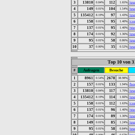
3
13810
112
/us
0.84%
1.65%
4
149
104
/us
0.01%
1.54%
5
135412
97
/us
8.19%
1.43%
6
158
95
/co
0.01%
1.40%
7
137
95
/sta
0.01%
1.40%
8
174
92
/us
0.01%
1.36%
9
95
58
/us
0.01%
0.86%
10
37
35
/us
0.00%
0.52%
Top 10 von 3
#
Anfragen
Besuche
1
8961
2678
/
0.54%
38.98%
2
157
133
/h
0.01%
1.94%
3
13810
117
/us
0.84%
1.70%
4
135412
114
/us
8.19%
1.66%
5
158
112
/co
0.01%
1.63%
6
137
96
/sta
0.01%
1.40%
7
174
89
/us
0.01%
1.30%
8
149
85
/us
0.01%
1.24%
9
95
58
/us
0.01%
0.84%
10
40
46
/us
0.00%
0.67%