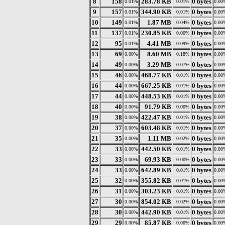
8
158
283.78 KB
0 bytes
0.01%
0.01%
0.00
9
157
344.90 KB
0 bytes
0.01%
0.01%
0.00
10
149
1.87 MB
0 bytes
0.01%
0.04%
0.00
11
137
230.85 KB
0 bytes
0.01%
0.00%
0.00
12
95
4.41 MB
0 bytes
0.01%
0.09%
0.00
13
69
8.60 MB
0 bytes
0.00%
0.18%
0.00
14
49
3.29 MB
0 bytes
0.00%
0.07%
0.00
15
46
468.77 KB
0 bytes
0.00%
0.01%
0.00
16
44
667.25 KB
0 bytes
0.00%
0.01%
0.00
17
44
448.53 KB
0 bytes
0.00%
0.01%
0.00
18
40
91.79 KB
0 bytes
0.00%
0.00%
0.00
19
38
422.47 KB
0 bytes
0.00%
0.01%
0.00
20
37
603.48 KB
0 bytes
0.00%
0.01%
0.00
21
35
1.11 MB
0 bytes
0.00%
0.02%
0.00
22
33
442.50 KB
0 bytes
0.00%
0.01%
0.00
23
33
69.93 KB
0 bytes
0.00%
0.00%
0.00
24
33
642.89 KB
0 bytes
0.00%
0.01%
0.00
25
32
355.82 KB
0 bytes
0.00%
0.01%
0.00
26
31
303.23 KB
0 bytes
0.00%
0.01%
0.00
27
30
854.02 KB
0 bytes
0.00%
0.02%
0.00
28
30
442.90 KB
0 bytes
0.00%
0.01%
0.00
29
29
85.87 KB
0 bytes
0.00%
0.00%
0.00