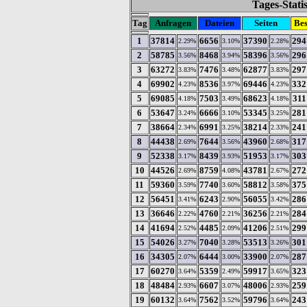
Tages-Stati
Tag
Anfragen
Dateien
Seiten
Be
1
37814
6656
37390
294
2.29%
3.10%
2.28%
2
58785
8468
58396
296
3.56%
3.94%
3.56%
3
63272
7476
62877
297
3.83%
3.48%
3.83%
4
69902
8536
69446
332
4.23%
3.97%
4.23%
5
69085
7503
68623
311
4.18%
3.49%
4.18%
6
53647
6666
53345
281
3.24%
3.10%
3.25%
7
38664
6991
38214
241
2.34%
3.25%
2.33%
8
44438
7644
43960
317
2.69%
3.56%
2.68%
9
52338
8439
51953
303
3.17%
3.93%
3.17%
10
44526
8759
43781
272
2.69%
4.08%
2.67%
11
59360
7740
58812
375
3.59%
3.60%
3.58%
12
56451
6243
56055
286
3.41%
2.90%
3.42%
13
36646
4760
36256
284
2.22%
2.21%
2.21%
14
41694
4485
41206
299
2.52%
2.09%
2.51%
15
54026
7040
53513
301
3.27%
3.28%
3.26%
16
34305
6444
33900
287
2.07%
3.00%
2.07%
17
60270
5359
59917
323
3.64%
2.49%
3.65%
18
48484
6607
48006
259
2.93%
3.07%
2.93%
19
60132
7562
59796
243
3.64%
3.52%
3.64%