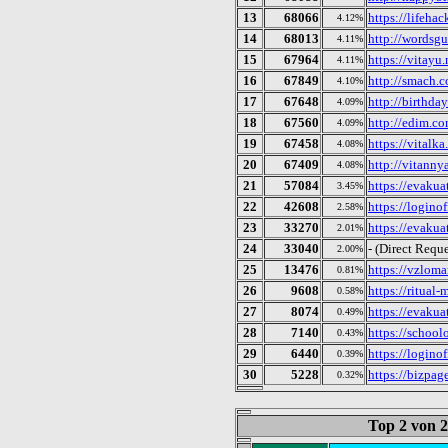
13
68066
https://lifehac
4.12%
14
68013
http://wordsgu
4.11%
15
67964
https://vitayu.
4.11%
16
67849
http://smach.
4.10%
17
67648
http://birthday
4.09%
18
67560
http://edim.c
4.09%
19
67458
https://vitalka
4.08%
20
67409
http://vitanny
4.08%
21
57084
https://evakua
3.45%
22
42608
https://loginof
2.58%
23
33270
https://evakuat
2.01%
24
33040
- (Direct Reque
2.00%
25
13476
https://vzloma
0.81%
26
9608
https://ritual-
0.58%
27
8074
https://evakuat
0.49%
28
7140
https://schoo
0.43%
29
6440
https://loginof
0.39%
30
5228
https://bizpag
0.32%
Top 2 von 