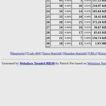
22
43
3
157.25 K
0.00%
0.00%
23
38
26
210.97 K
0.00%
0.01%
24
34
14
105.64 K
0.00%
0.01%
25
33
10
58.42 K
0.00%
0.00%
26
28
25
372.26 K
0.00%
0.01%
27
24
16
36.67 K
0.00%
0.01%
28
23
17
85.63 K
0.00%
0.01%
29
21
7
156.74 K
0.00%
0.00%
30
18
15
1.93 M
0.00%
0.01%
[Hauptseite]
[Code 404]
[Tages-Statistik]
[Stunden-Statistik]
[URLs]
[Eing
Generated by
Webalizer Xtended (RB30)
by Patrick Frei based on
Webalizer Ver