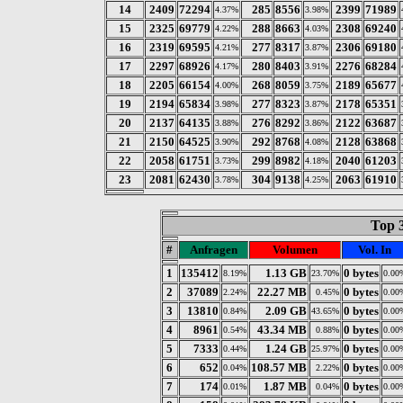
14
2409
72294
285
8556
2399
71989
4.37%
3.98%
15
2325
69779
288
8663
2308
69240
4.22%
4.03%
16
2319
69595
277
8317
2306
69180
4.21%
3.87%
17
2297
68926
280
8403
2276
68284
4.17%
3.91%
18
2205
66154
268
8059
2189
65677
4.00%
3.75%
19
2194
65834
277
8323
2178
65351
3.98%
3.87%
20
2137
64135
276
8292
2122
63687
3.88%
3.86%
21
2150
64525
292
8768
2128
63868
3.90%
4.08%
22
2058
61751
299
8982
2040
61203
3.73%
4.18%
23
2081
62430
304
9138
2063
61910
3.78%
4.25%
Top 
#
Anfragen
Volumen
Vol. In
1
135412
1.13 GB
0 bytes
8.19%
23.70%
0.00
2
37089
22.27 MB
0 bytes
2.24%
0.45%
0.00
3
13810
2.09 GB
0 bytes
0.84%
43.65%
0.00
4
8961
43.34 MB
0 bytes
0.54%
0.88%
0.00
5
7333
1.24 GB
0 bytes
0.44%
25.97%
0.00
6
652
108.57 MB
0 bytes
0.04%
2.22%
0.00
7
174
1.87 MB
0 bytes
0.01%
0.04%
0.00