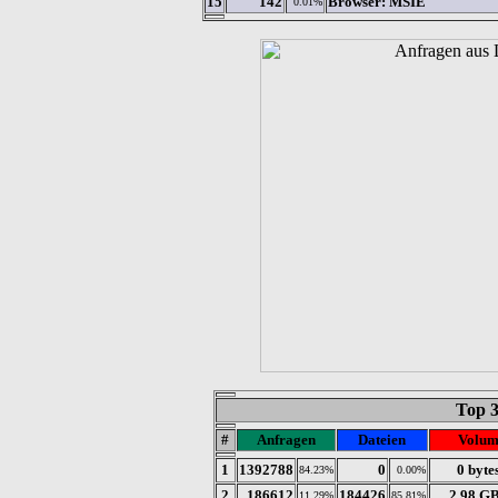
15
142
Browser: MSIE
0.01%
Top 
#
Anfragen
Dateien
Volum
1
1392788
0
0 byte
84.23%
0.00%
2
186612
184426
2.98 G
11.29%
85.81%