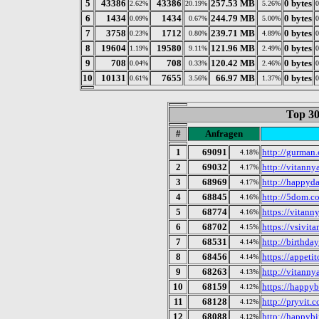
5
43386
43386
257.53 MB
0 bytes
2.62%
20.19%
5.26%
6
1434
1434
244.79 MB
0 bytes
0.09%
0.67%
5.00%
7
3758
1712
239.71 MB
0 bytes
0.23%
0.80%
4.89%
8
19604
19580
121.96 MB
0 bytes
1.19%
9.11%
2.49%
9
708
708
120.42 MB
0 bytes
0.04%
0.33%
2.46%
10
10131
7655
66.97 MB
0 bytes
0.61%
3.56%
1.37%
Top 30
#
Anfragen
1
69091
http://gurman.
4.18%
2
69032
http://vitanny
4.17%
3
68969
http://happyda
4.17%
4
68845
http://5dom.c
4.16%
5
68774
https://vitan
4.16%
6
68702
https://vsivit
4.15%
7
68531
http://birthday
4.14%
8
68456
https://appeti
4.14%
9
68263
http://vitanny
4.13%
10
68159
https://happy
4.12%
11
68128
http://pryvit.c
4.12%
12
68088
http://happybi
4.12%