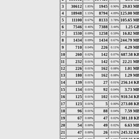
3
30612
1945
29.03 M
1.85%
0.90%
4
18948
8794
125.00 M
1.15%
4.09%
5
11100
8133
105.65 M
0.67%
3.78%
6
7546
7388
1.25 G
0.46%
3.44%
7
1530
1258
16.82 M
0.09%
0.59%
8
1434
1434
244.79 M
0.09%
0.67%
9
710
226
4.29 M
0.04%
0.11%
10
260
142
687.58 K
0.02%
0.07%
11
232
142
22.21 M
0.01%
0.07%
12
226
162
1.01 M
0.01%
0.08%
13
180
162
1.29 M
0.01%
0.08%
14
139
27
256.14 K
0.01%
0.01%
15
134
92
3.73 M
0.01%
0.04%
16
125
102
910.54 K
0.01%
0.05%
17
123
5
273.08 K
0.01%
0.00%
18
96
88
7.59 M
0.01%
0.04%
19
67
47
301.18 K
0.00%
0.02%
20
54
49
6.63 M
0.00%
0.02%
21
47
26
245.32 K
0.00%
0.01%