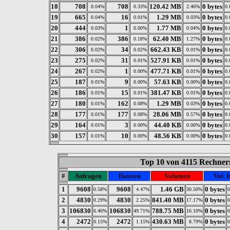
18
708
708
120.42 MB
0 bytes
0.04%
0.33%
2.46%
0.
19
665
16
1.29 MB
0 bytes
0.04%
0.01%
0.03%
0.
20
444
1
1.77 MB
0 bytes
0.03%
0.00%
0.04%
0.
21
386
386
62.40 MB
0 bytes
0.02%
0.18%
1.27%
0.
22
306
34
662.43 KB
0 bytes
0.02%
0.02%
0.01%
0.
23
275
31
527.91 KB
0 bytes
0.02%
0.01%
0.01%
0.
24
267
1
477.71 KB
0 bytes
0.02%
0.00%
0.01%
0.
25
187
9
57.63 KB
0 bytes
0.01%
0.00%
0.00%
0.
26
186
15
381.47 KB
0 bytes
0.01%
0.01%
0.01%
0.
27
180
162
1.29 MB
0 bytes
0.01%
0.08%
0.03%
0.
28
177
177
28.06 MB
0 bytes
0.01%
0.08%
0.57%
0.
29
164
3
44.40 KB
0 bytes
0.01%
0.00%
0.00%
0.
30
157
10
48.56 KB
0 bytes
0.01%
0.00%
0.00%
0.
Top 10 von 4115 Rechnern
#
Anfragen
Dateien
Volumen
Vol. I
1
9608
9608
1.46 GB
0 bytes
0.58%
4.47%
30.50%
2
4830
4830
841.40 MB
0 bytes
0.29%
2.25%
17.17%
3
106830
106830
788.75 MB
0 bytes
6.46%
49.71%
16.10%
4
2472
2472
430.63 MB
0 bytes
0.15%
1.15%
8.79%