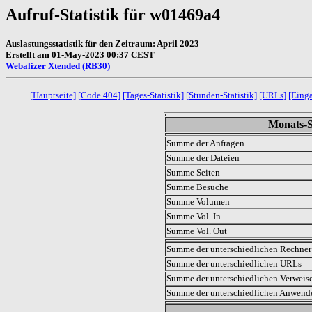
Aufruf-Statistik für w01469a4
Auslastungsstatistik für den Zeitraum: April 2023
Erstellt am 01-May-2023 00:37 CEST
Webalizer Xtended (RB30)
[Hauptseite]
[Code 404]
[Tages-Statistik]
[Stunden-Statistik]
[URLs]
[Eing
Monats-St
Summe der Anfragen
Summe der Dateien
Summe Seiten
Summe Besuche
Summe Volumen
Summe Vol. In
Summe Vol. Out
Summe der unterschiedlichen Rechner 
Summe der unterschiedlichen URLs
Summe der unterschiedlichen Verweis
Summe der unterschiedlichen Anwen
.