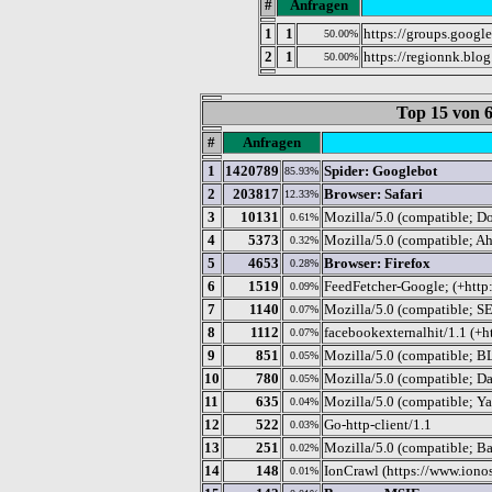
#
Anfragen
1
1
https://groups.googl
50.00%
2
1
https://regionnk.blo
50.00%
Top 15 von
#
Anfragen
1
1420789
Spider: Googlebot
85.93%
2
203817
Browser: Safari
12.33%
3
10131
Mozilla/5.0 (compatible; Do
0.61%
4
5373
Mozilla/5.0 (compatible; Ahr
0.32%
5
4653
Browser: Firefox
0.28%
6
1519
FeedFetcher-Google; (+http
0.09%
7
1140
Mozilla/5.0 (compatible; SE
0.07%
8
1112
facebookexternalhit/1.1 (+h
0.07%
9
851
Mozilla/5.0 (compatible; B
0.05%
10
780
Mozilla/5.0 (compatible; Da
0.05%
11
635
Mozilla/5.0 (compatible; Y
0.04%
12
522
Go-http-client/1.1
0.03%
13
251
Mozilla/5.0 (compatible; Bar
0.02%
14
148
IonCrawl (https://www.ionos
0.01%