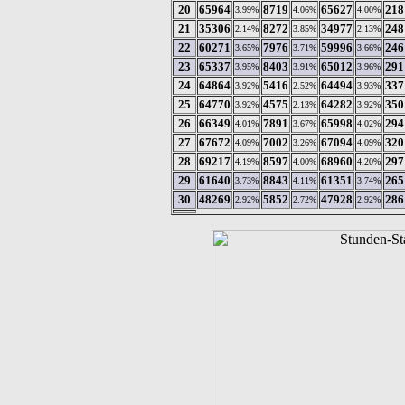
20
65964
8719
65627
218
3.99%
4.06%
4.00%
21
35306
8272
34977
248
2.14%
3.85%
2.13%
22
60271
7976
59996
246
3.65%
3.71%
3.66%
23
65337
8403
65012
291
3.95%
3.91%
3.96%
24
64864
5416
64494
337
3.92%
2.52%
3.93%
25
64770
4575
64282
350
3.92%
2.13%
3.92%
26
66349
7891
65998
294
4.01%
3.67%
4.02%
27
67672
7002
67094
320
4.09%
3.26%
4.09%
28
69217
8597
68960
297
4.19%
4.00%
4.20%
29
61640
8843
61351
265
3.73%
4.11%
3.74%
30
48269
5852
47928
286
2.92%
2.72%
2.92%