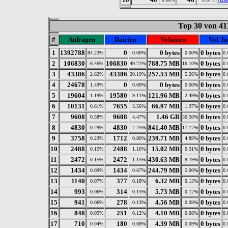
Top 30 von 41
#
Anfragen
Dateien
Volumen
Vol. In
1
1392788
0
0 bytes
0 bytes
84.23%
0.00%
0.00%
0.
2
106830
106830
788.75 MB
0 bytes
6.46%
49.71%
16.10%
0.
3
43386
43386
257.53 MB
0 bytes
2.62%
20.19%
5.26%
0.
4
24678
0
0 bytes
0 bytes
1.49%
0.00%
0.00%
0.
5
19604
19580
121.96 MB
0 bytes
1.19%
9.11%
2.49%
0.
6
10131
7655
66.97 MB
0 bytes
0.61%
3.56%
1.37%
0.
7
9608
9608
1.46 GB
0 bytes
0.58%
4.47%
30.50%
0.
8
4830
4830
841.40 MB
0 bytes
0.29%
2.25%
17.17%
0.
9
3758
1712
239.71 MB
0 bytes
0.23%
0.80%
4.89%
0.
10
2488
2488
15.02 MB
0 bytes
0.15%
1.16%
0.31%
0.
11
2472
2472
430.63 MB
0 bytes
0.15%
1.15%
8.79%
0.
12
1434
1434
244.79 MB
0 bytes
0.09%
0.67%
5.00%
0.
13
1140
377
6.32 MB
0 bytes
0.07%
0.18%
0.13%
0.
14
993
314
5.73 MB
0 bytes
0.06%
0.15%
0.12%
0.
15
941
278
4.56 MB
0 bytes
0.06%
0.13%
0.09%
0.
16
848
251
4.10 MB
0 bytes
0.05%
0.12%
0.08%
0.
17
710
180
4.39 MB
0 bytes
0.04%
0.08%
0.09%
0.