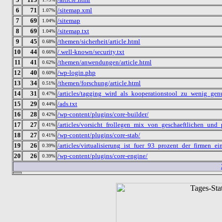
6
71
/sitemap.xml
1.07%
7
69
/sitemap
1.04%
8
69
/sitemap.txt
1.04%
9
45
/themen/sicherheit/article.html
0.68%
10
44
/.well-known/security.txt
0.66%
11
41
/themen/anwendungen/article.html
0.62%
12
40
/wp-login.php
0.60%
13
34
/themen/forschung/article.html
0.51%
14
31
/articles/tagging_wird_als_kooperationstool_zu_wenig_g
0.47%
15
29
/ads.txt
0.44%
16
28
/wp-content/plugins/core-builder/
0.42%
17
27
/articles/vorsicht_frollegen_mix_von_geschaeftlichen_u
0.41%
18
27
/wp-content/plugins/core-stab/
0.41%
19
26
/articles/virtualisierung_ist_fuer_93_prozent_der_firmen
0.39%
20
26
/wp-content/plugins/core-engine/
0.39%