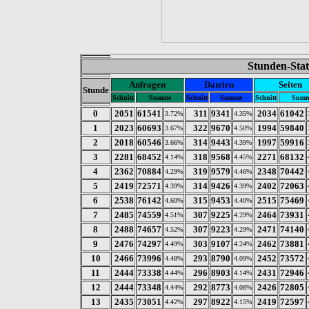
Stunden-Stat
Anfragen
Dateien
Seiten
Stunde
Schnitt
Summe
Schnitt
Summe
Schnitt
Sum
0
2051
61541
311
9341
2034
61042
3.72%
4.35%
1
2023
60693
322
9670
1994
59840
3.67%
4.50%
2
2018
60546
314
9443
1997
59916
3.66%
4.39%
3
2281
68452
318
9568
2271
68132
4.14%
4.45%
4
2362
70884
319
9579
2348
70442
4.29%
4.46%
5
2419
72571
314
9426
2402
72063
4.39%
4.39%
6
2538
76142
315
9453
2515
75469
4.60%
4.40%
7
2485
74559
307
9225
2464
73931
4.51%
4.29%
8
2488
74657
307
9223
2471
74140
4.52%
4.29%
9
2476
74297
303
9107
2462
73881
4.49%
4.24%
10
2466
73996
293
8790
2452
73572
4.48%
4.09%
11
2444
73338
296
8903
2431
72946
4.44%
4.14%
12
2444
73348
292
8773
2426
72805
4.44%
4.08%
13
2435
73051
297
8922
2419
72597
4.42%
4.15%