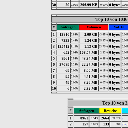
30
29
296.99 KB
0 bytes
0.00%
0.01%
0.00
Top 10 von 1036
#
Anfragen
Volumen
Vol. In
1
13810
2.09 GB
0 bytes
0.84%
43.65%
0.00
2
7333
1.24 GB
0 bytes
0.44%
25.97%
0.00
3
135412
1.13 GB
0 bytes
8.19%
23.70%
0.00
4
652
108.57 MB
0 bytes
0.04%
2.22%
0.00
5
8961
43.34 MB
0 bytes
0.54%
0.88%
0.00
6
37089
22.27 MB
0 bytes
2.24%
0.45%
0.00
7
69
8.60 MB
0 bytes
0.00%
0.18%
0.00
8
95
4.41 MB
0 bytes
0.01%
0.09%
0.00
9
49
3.29 MB
0 bytes
0.00%
0.07%
0.00
10
6
2.32 MB
0 bytes
0.00%
0.05%
0.00
Top 10 von 3
#
Anfragen
Besuche
1
8961
2664
/
0.54%
39.32%
2
157
133
/h
0.01%
1.96%