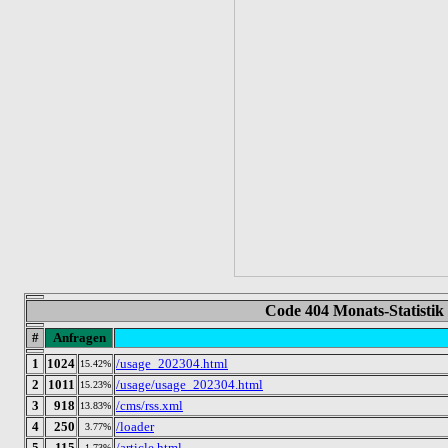
Code 404 Monats-Statistik
#
Anfragen
1
1024
/usage_202304.html
15.42%
2
1011
/usage/usage_202304.html
15.23%
3
918
/cms/rss.xml
13.83%
4
250
/loader
3.77%
5
115
/article.html
1.73%