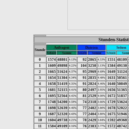
Stunden-Statis
Anfragen
Dateien
Seiten
Stunde
Schnitt
Summe
Schnitt
Summe
Schnitt
Sum
0
1574
48801
92
2865
1551
48109
4.13%
4.53%
1
1609
49898
104
3250
1584
49130
4.22%
5.13%
2
1665
51624
95
2969
1649
51124
4.37%
4.69%
3
1654
51304
91
2835
1631
50561
4.34%
4.48%
4
1658
51419
91
2824
1640
50849
4.35%
4.46%
5
1681
52115
80
2497
1656
51365
4.41%
3.95%
6
1695
52564
81
2529
1672
51837
4.45%
4.00%
7
1748
54200
74
2318
1729
53624
4.59%
3.66%
8
1698
52639
77
2402
1678
52022
4.46%
3.80%
9
1687
52320
77
2404
1675
51946
4.43%
3.80%
10
1604
49738
78
2429
1592
49368
4.21%
3.84%
11
1584
49109
76
2383
1572
48742
4.16%
3.77%