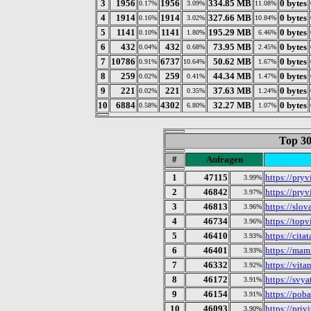
3
1956
1956
334.85 MB
0 bytes
0.17%
3.09%
11.08%
4
1914
1914
327.66 MB
0 bytes
0.16%
3.02%
10.84%
5
1141
1141
195.29 MB
0 bytes
0.10%
1.80%
6.46%
6
432
432
73.95 MB
0 bytes
0.04%
0.68%
2.45%
7
10786
6737
50.62 MB
0 bytes
0.91%
10.64%
1.67%
8
259
259
44.34 MB
0 bytes
0.02%
0.41%
1.47%
9
221
221
37.63 MB
0 bytes
0.02%
0.35%
1.24%
10
6884
4302
32.27 MB
0 bytes
0.58%
6.80%
1.07%
Top 30
#
Anfragen
1
47115
https://pryv
3.99%
2
46842
https://pryv
3.97%
3
46813
https://slov
3.96%
4
46734
https://topv
3.96%
5
46410
https://citat
3.93%
6
46401
https://ma
3.93%
7
46332
https://vita
3.92%
8
46172
https://svya
3.91%
9
46154
https://pob
3.91%
10
46093
https://priv
3.90%