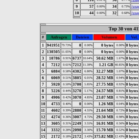
9
57
34
/usa
0.00%
0.73%
10
44
32
/usa
0.00%
0.68%
Top 30 von 41
#
Anfragen
Dateien
Volumen
Vol.
1
941951
0
0 bytes
0 bytes
79.73%
0.00%
0.00%
2
130505
0
0 bytes
0 bytes
11.05%
0.00%
0.00%
3
10786
6737
50.62 MB
0 bytes
0.91%
10.64%
1.67%
4
7212
7212
1.21 GB
0 bytes
0.61%
11.39%
40.85%
5
6884
4302
32.27 MB
0 bytes
0.58%
6.80%
1.07%
6
6069
3805
28.52 MB
0 bytes
0.51%
6.01%
0.94%
7
5920
3700
27.75 MB
0 bytes
0.50%
5.85%
0.92%
8
5226
3270
24.57 MB
0 bytes
0.44%
5.17%
0.81%
9
4906
3070
23.07 MB
0 bytes
0.42%
4.85%
0.76%
10
4733
0
1.26 MB
0 bytes
0.40%
0.00%
0.04%
11
4602
2880
21.64 MB
0 bytes
0.39%
4.55%
0.72%
12
4274
3007
29.50 MB
0 bytes
0.36%
4.75%
0.98%
13
3605
2249
16.91 MB
0 bytes
0.31%
3.55%
0.56%
14
3332
2090
15.70 MB
0 bytes
0.28%
3.30%
0.52%
15
2172
2172
375.82 MB
0 bytes
0.18%
3.43%
12.43%