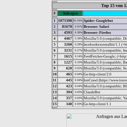
Top 15 von 
#
Anfragen
1
1075398
Spider: Googlebot
91.03%
2
81670
Browser: Safari
6.91%
3
4593
Browser: Firefox
0.39%
4
4467
Mozilla/5.0 (compatible; Do
0.38%
5
3260
facebookexternalhit/1.1 (+h
0.28%
6
3231
Mozilla/5.0 (compatible; Im
0.27%
7
1615
FeedFetcher-Google; (+http
0.14%
8
1227
Mozilla/5.0 (compatible; Bar
0.10%
9
620
Mozilla/5.0 (compatible; S
0.05%
10
465
Go-http-client/2.0
0.04%
11
445
IonCrawl (https://www.ionos
0.04%
12
423
Mozilla/5.0 (compatible; B
0.04%
13
394
ClaudeBot
0.03%
14
357
Mozilla/5.0 (compatible; Y
0.03%
15
340
Go-http-client/1.1
0.03%