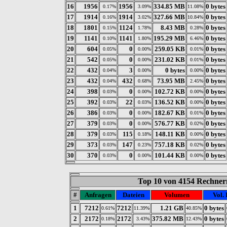
16
1956
1956
334.85 MB
0 bytes
0.17%
3.09%
11.08%
17
1914
1914
327.66 MB
0 bytes
0.16%
3.02%
10.84%
18
1801
1124
8.43 MB
0 bytes
0.15%
1.78%
0.28%
19
1141
1141
195.29 MB
0 bytes
0.10%
1.80%
6.46%
20
604
0
259.05 KB
0 bytes
0.05%
0.00%
0.01%
21
542
0
231.02 KB
0 bytes
0.05%
0.00%
0.01%
22
432
3
0 bytes
0 bytes
0.04%
0.00%
0.00%
23
432
432
73.95 MB
0 bytes
0.04%
0.68%
2.45%
24
398
0
102.72 KB
0 bytes
0.03%
0.00%
0.00%
25
392
22
136.52 KB
0 bytes
0.03%
0.03%
0.00%
26
386
0
182.67 KB
0 bytes
0.03%
0.00%
0.01%
27
379
0
576.77 KB
0 bytes
0.03%
0.00%
0.02%
28
379
115
148.11 KB
0 bytes
0.03%
0.18%
0.00%
29
373
147
757.18 KB
0 bytes
0.03%
0.23%
0.02%
30
370
0
101.44 KB
0 bytes
0.03%
0.00%
0.00%
Top 10 von 4154 Rechnern
#
Anfragen
Dateien
Volumen
Vol. 
1
7212
7212
1.21 GB
0 bytes
0.61%
11.39%
40.85%
2
2172
2172
375.82 MB
0 bytes
0.18%
3.43%
12.43%