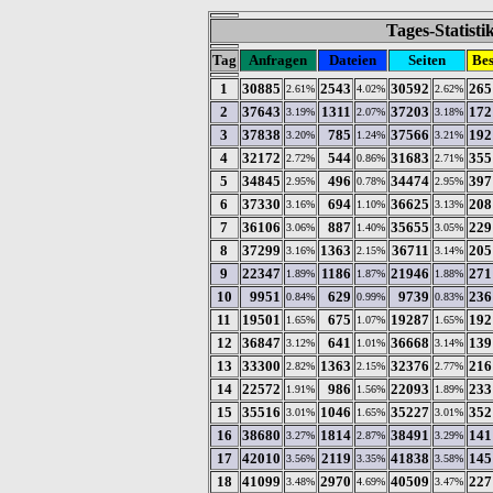
Tages-Statist
Tag
Anfragen
Dateien
Seiten
Be
1
30885
2543
30592
265
2.61%
4.02%
2.62%
2
37643
1311
37203
172
3.19%
2.07%
3.18%
3
37838
785
37566
192
3.20%
1.24%
3.21%
4
32172
544
31683
355
2.72%
0.86%
2.71%
5
34845
496
34474
397
2.95%
0.78%
2.95%
6
37330
694
36625
208
3.16%
1.10%
3.13%
7
36106
887
35655
229
3.06%
1.40%
3.05%
8
37299
1363
36711
205
3.16%
2.15%
3.14%
9
22347
1186
21946
271
1.89%
1.87%
1.88%
10
9951
629
9739
236
0.84%
0.99%
0.83%
11
19501
675
19287
192
1.65%
1.07%
1.65%
12
36847
641
36668
139
3.12%
1.01%
3.14%
13
33300
1363
32376
216
2.82%
2.15%
2.77%
14
22572
986
22093
233
1.91%
1.56%
1.89%
15
35516
1046
35227
352
3.01%
1.65%
3.01%
16
38680
1814
38491
141
3.27%
2.87%
3.29%
17
42010
2119
41838
145
3.56%
3.35%
3.58%
18
41099
2970
40509
227
3.48%
4.69%
3.47%