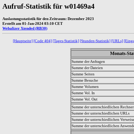
Aufruf-Statistik für w01469a4
Auslastungsstatistik für den Zeitraum: Dezember 2023
Erstellt am 01-Jan-2024 03:10 CET
Webalizer Xtended (RB30)
[Hauptseite]
[Code 404]
[Tages-Statistik]
[Stunden-Statistik]
[URLs]
[Eing
Monats-Stat
Summe der Anfragen
Summe der Dateien
Summe Seiten
Summe Besuche
Summe Volumen
Summe Vol. In
Summe Vol. Out
Summe der unterschiedlichen Rechner 
Summe der unterschiedlichen URLs
Summe der unterschiedlichen Verweis
Summe der unterschiedlichen Anwen
.