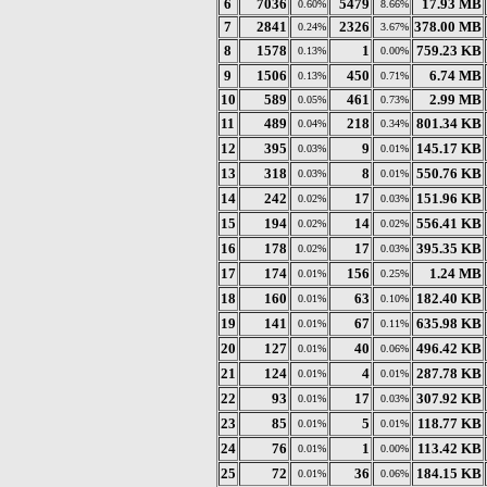
6
7036
5479
17.93 MB
0.60%
8.66%
7
2841
2326
378.00 MB
0.24%
3.67%
8
1578
1
759.23 KB
0.13%
0.00%
9
1506
450
6.74 MB
0.13%
0.71%
10
589
461
2.99 MB
0.05%
0.73%
11
489
218
801.34 KB
0.04%
0.34%
12
395
9
145.17 KB
0.03%
0.01%
13
318
8
550.76 KB
0.03%
0.01%
14
242
17
151.96 KB
0.02%
0.03%
15
194
14
556.41 KB
0.02%
0.02%
16
178
17
395.35 KB
0.02%
0.03%
17
174
156
1.24 MB
0.01%
0.25%
18
160
63
182.40 KB
0.01%
0.10%
19
141
67
635.98 KB
0.01%
0.11%
20
127
40
496.42 KB
0.01%
0.06%
21
124
4
287.78 KB
0.01%
0.01%
22
93
17
307.92 KB
0.01%
0.03%
23
85
5
118.77 KB
0.01%
0.01%
24
76
1
113.42 KB
0.01%
0.00%
25
72
36
184.15 KB
0.01%
0.06%