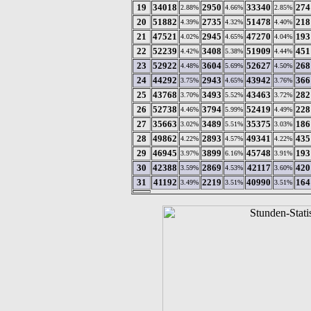
19
34018
2950
33340
274
2.88%
4.66%
2.85%
20
51882
2735
51478
218
4.39%
4.32%
4.40%
21
47521
2945
47270
193
4.02%
4.65%
4.04%
22
52239
3408
51909
451
4.42%
5.38%
4.44%
23
52922
3604
52627
268
4.48%
5.69%
4.50%
24
44292
2943
43942
366
3.75%
4.65%
3.76%
25
43768
3493
43463
282
3.70%
5.52%
3.72%
26
52738
3794
52419
228
4.46%
5.99%
4.49%
27
35663
3489
35375
186
3.02%
5.51%
3.03%
28
49862
2893
49341
435
4.22%
4.57%
4.22%
29
46945
3899
45748
193
3.97%
6.16%
3.91%
30
42388
2869
42117
420
3.59%
4.53%
3.60%
31
41192
2219
40990
164
3.49%
3.51%
3.51%