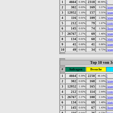
1
4664
2318
/
0.39%
48.90%
2
302
169
/usa
0.03%
3.57%
3
12952
157
/usa
1.10%
3.31%
4
116
109
/usa
0.01%
2.30%
5
212
79
/con
0.02%
1.67%
6
145
74
/ho
0.01%
1.56%
7
26767
69
/usa
2.27%
1.46%
8
134
60
/stat
0.01%
1.27%
9
41
41
/usa
0.00%
0.86%
10
49
34
/usa
0.00%
0.72%
Top 10 von 3
#
Anfragen
Besuche
1
4664
2250
/
0.39%
48.14%
2
302
168
/usa
0.03%
3.59%
3
12952
165
/usa
1.10%
3.53%
4
212
114
/con
0.02%
2.44%
5
26767
100
/usa
2.27%
2.14%
6
134
69
/stat
0.01%
1.48%
7
145
67
/ho
0.01%
1.43%
8
116
36
/usa
0.01%
0.77%