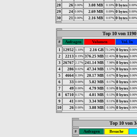
28
26
3.08 MB
0 bytes
0.00%
0.10%
0.00%
29
24
2.69 MB
0 bytes
0.00%
0.09%
0.00%
30
21
2.16 MB
0 bytes
0.00%
0.07%
0.00%
Top 10 von 1190
#
Anfragen
Volumen
Vol. In
1
12952
2.16 GB
0 bytes
1.10%
73.24%
0.00
2
2213
376.25 MB
0 bytes
0.19%
12.45%
0.00
3
26767
241.14 MB
0 bytes
2.27%
7.98%
0.00
4
286
47.34 MB
0 bytes
0.02%
1.57%
0.00
5
4664
20.17 MB
0 bytes
0.39%
0.67%
0.00
6
33
5.02 MB
0 bytes
0.00%
0.17%
0.00
7
49
4.79 MB
0 bytes
0.00%
0.16%
0.00
8
6710
4.01 MB
0 bytes
0.57%
0.13%
0.00
9
41
3.34 MB
0 bytes
0.00%
0.11%
0.00
10
26
3.08 MB
0 bytes
0.00%
0.10%
0.00
Top 10 von 3
#
Anfragen
Besuche