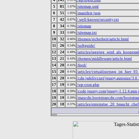
5
81
/sitemap.xml
1.67%
6
51
/manifest.json
1.05%
7
42
/.well-known/security.txt
0.87%
8
34
/sitemap
0.70%
9
33
/sitemap.txt
0.68%
10
32
/themen/sicherheit/article.html
0.66%
11
26
/softguide/
0.54%
12
24
/articles/tagging_wird_als_kooper
0.49%
13
21
/themen/middleware/article.html
0.43%
14
20
/feed/
0.41%
15
20
/articles/virtualisierung_ist_fue
0.41%
16
20
/cdn.jsdelivr.net/jquery.autosize/3.0
0.41%
17
19
/wp-cron.php
0.39%
18
19
/code.jquery.com/jquery-1.12.4.min.
0.39%
19
19
/maxcdn.bootstrapcdn.com/bootstrap/
0.39%
20
18
/articles/enterprise_20_braucht_c
0.37%