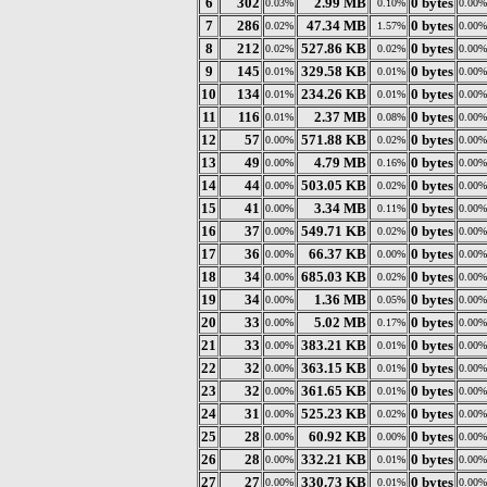
6
302
2.99 MB
0 bytes
0.03%
0.10%
0.00%
7
286
47.34 MB
0 bytes
0.02%
1.57%
0.00%
8
212
527.86 KB
0 bytes
0.02%
0.02%
0.00%
9
145
329.58 KB
0 bytes
0.01%
0.01%
0.00%
10
134
234.26 KB
0 bytes
0.01%
0.01%
0.00%
11
116
2.37 MB
0 bytes
0.01%
0.08%
0.00%
12
57
571.88 KB
0 bytes
0.00%
0.02%
0.00%
13
49
4.79 MB
0 bytes
0.00%
0.16%
0.00%
14
44
503.05 KB
0 bytes
0.00%
0.02%
0.00%
15
41
3.34 MB
0 bytes
0.00%
0.11%
0.00%
16
37
549.71 KB
0 bytes
0.00%
0.02%
0.00%
17
36
66.37 KB
0 bytes
0.00%
0.00%
0.00%
18
34
685.03 KB
0 bytes
0.00%
0.02%
0.00%
19
34
1.36 MB
0 bytes
0.00%
0.05%
0.00%
20
33
5.02 MB
0 bytes
0.00%
0.17%
0.00%
21
33
383.21 KB
0 bytes
0.00%
0.01%
0.00%
22
32
363.15 KB
0 bytes
0.00%
0.01%
0.00%
23
32
361.65 KB
0 bytes
0.00%
0.01%
0.00%
24
31
525.23 KB
0 bytes
0.00%
0.02%
0.00%
25
28
60.92 KB
0 bytes
0.00%
0.00%
0.00%
26
28
332.21 KB
0 bytes
0.00%
0.01%
0.00%
27
27
330.73 KB
0 bytes
0.00%
0.01%
0.00%