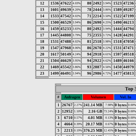
12
1536
47622
80
2492
1523
47236
4.03%
3.94%
13
1601
49639
78
2444
1589
49287
4.20%
3.86%
14
1533
47542
71
2214
1522
47199
4.02%
3.50%
15
1500
46529
86
2690
1490
46213
3.94%
4.25%
16
1459
45233
80
2492
1444
44794
3.83%
3.94%
17
1445
44808
75
2355
1428
44291
3.79%
3.72%
18
1531
47488
81
2518
1518
47058
4.02%
3.98%
19
1547
47968
86
2670
1531
47471
4.06%
4.22%
20
1617
50149
94
2918
1597
49518
4.24%
4.61%
21
1504
46629
94
2922
1489
46166
3.95%
4.62%
22
1469
45542
93
2887
1450
44979
3.86%
4.56%
23
1499
46491
96
2986
1477
45813
3.94%
4.72%
Top 
#
Anfragen
Volumen
Vol. In
1
26767
241.14 MB
0 bytes
2.27%
7.98%
0.00%
2
12952
2.16 GB
0 bytes
1.10%
73.24%
0.00%
3
6710
4.01 MB
0 bytes
0.57%
0.13%
0.00%
4
4664
20.17 MB
0 bytes
0.39%
0.67%
0.00%
5
2213
376.25 MB
0 bytes
0.19%
12.45%
0.00%