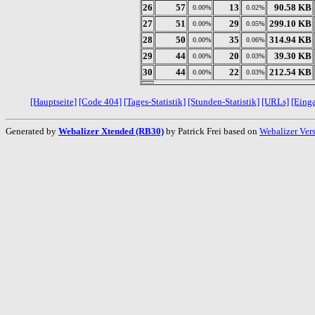
26
57
13
90.58 KB
0.00%
0.02%
27
51
29
299.10 KB
0.00%
0.05%
28
50
35
314.94 KB
0.00%
0.06%
29
44
20
39.30 KB
0.00%
0.03%
30
44
22
212.54 KB
0.00%
0.03%
[Hauptseite]
[Code 404]
[Tages-Statistik]
[Stunden-Statistik]
[URLs]
[Eing
Generated by
Webalizer Xtended (RB30)
by Patrick Frei based on
Webalizer Ver