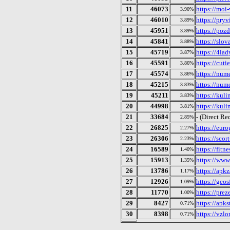
11
46073
https://moi
3.90%
12
46010
https://pryv
3.89%
13
45951
https://poz
3.89%
14
45841
https://slov
3.88%
15
45719
https://4lad
3.87%
16
45591
https://cutie
3.86%
17
45574
https://num
3.86%
18
45215
https://num
3.83%
19
45211
https://kuli
3.83%
20
44998
https://kul
3.81%
21
33684
- (Direct Re
2.85%
22
26825
https://euro
2.27%
23
26306
https://scor
2.23%
24
16589
https://fitne
1.40%
25
15913
https://www
1.35%
26
13786
https://apk
1.17%
27
12926
https://geosf
1.09%
28
11770
https://prez
1.00%
29
8427
https://apks
0.71%
30
8398
https://vzl
0.71%