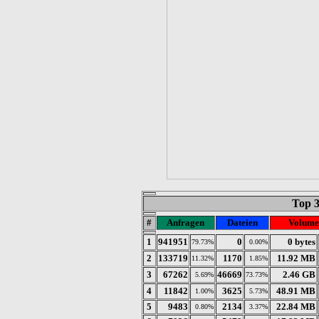
Top 
#
Anfragen
Dateien
Volume
1
941951
0
0 bytes
79.73%
0.00%
2
133719
1170
11.92 MB
11.32%
1.85%
3
67262
46669
2.46 GB
5.69%
73.73%
4
11842
3625
48.91 MB
1.00%
5.73%
5
9483
2134
22.84 MB
0.80%
3.37%