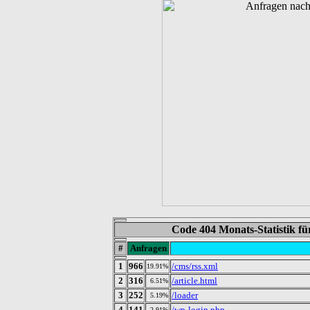
Code 404 Monats-Statistik f
#
Anfragen
1
966
/cms/rss.xml
19.91%
2
316
/article.html
6.51%
3
252
/loader
5.19%
4
141
/wp-login.php
2.91%