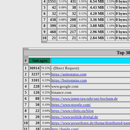
4
1551
411
6.54 MB
0 bytes
3.11%
1.91%
2.53%
5
42
38
4.43 MB
0 bytes
0.08%
0.18%
1.71%
6
32
32
4.20 MB
0 bytes
0.06%
0.15%
1.62%
7
438
208
3.36 MB
0 bytes
0.88%
0.97%
1.30%
8
399
216
3.08 MB
0 bytes
0.80%
1.00%
1.19%
9
468
217
2.96 MB
0 bytes
0.94%
1.01%
1.14%
10
21
21
2.84 MB
0 bytes
0.04%
0.10%
1.10%
Top 30
#
Anfragen
1
36914
- (Direct Request)
74.12%
2
3237
https://asitestatus.com
6.50%
3
3101
https://bsitestatus.com
6.23%
4
228
www.google.com
0.46%
5
126
binance.com
0.25%
6
88
https://www.imtm-iaw.ruhr-uni-bochum.de
0.18%
7
50
https://www.google.com/
0.10%
8
22
https://www.vibrio.eu/blog
0.04%
9
20
https://www.politik-digital.de
0.04%
10
20
https://www.powerforen.de/thema/distributed-pas
0.04%
11
18
http://baidu.com/
0.04%