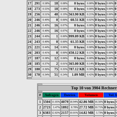
17
291
18
0 bytes
0 bytes
0
0.58%
0.08%
0.00%
0.00%
18
273
18
0 bytes
0 bytes
0
0.55%
0.08%
0.00%
0.00%
19
256
40
563.90 KB
0 bytes
0
0.51%
0.19%
0.21%
0.00%
20
246
0
60.51 KB
0 bytes
0
0.49%
0.00%
0.02%
0.00%
21
246
16
0 bytes
0 bytes
0
0.49%
0.07%
0.00%
0.00%
22
246
16
0 bytes
0 bytes
0
0.49%
0.07%
0.00%
0.00%
23
244
1
999.09 KB
0 bytes
0
0.49%
0.00%
0.38%
0.00%
24
243
0
61.35 KB
0 bytes
0
0.49%
0.00%
0.02%
0.00%
25
221
14
0 bytes
0 bytes
0
0.44%
0.06%
0.00%
0.00%
26
203
0
450.12 KB
0 bytes
0
0.41%
0.00%
0.17%
0.00%
27
187
12
0 bytes
0 bytes
0
0.38%
0.06%
0.00%
0.00%
28
185
2
365.00 KB
0 bytes
0
0.37%
0.01%
0.14%
0.00%
29
180
75
787.12 KB
0 bytes
0
0.36%
0.35%
0.30%
0.00%
30
170
51
1.09 MB
0 bytes
0
0.34%
0.24%
0.42%
0.00%
Top 10 von 3904 Rechnern
#
Anfragen
Dateien
Volumen
Vol. I
1
5504
4079
42.86 MB
0 bytes
11.05%
18.94%
16.56%
2
2723
1892
27.72 MB
0 bytes
5.47%
8.78%
10.71%
3
6383
2157
14.82 MB
0 bytes
12.82%
10.01%
5.73%