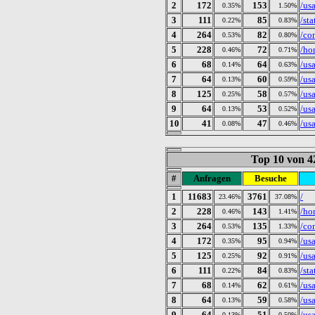
2
172
153
/us
0.35%
1.50%
3
111
85
/sta
0.22%
0.83%
4
264
82
/co
0.53%
0.80%
5
228
72
/ho
0.46%
0.71%
6
68
64
/us
0.14%
0.63%
7
64
60
/us
0.13%
0.59%
8
125
58
/us
0.25%
0.57%
9
64
53
/us
0.13%
0.52%
10
41
47
/us
0.08%
0.46%
Top 10 von 4
#
Anfragen
Besuche
1
11683
3761
/
23.46%
37.08%
2
228
143
/ho
0.46%
1.41%
3
264
135
/co
0.53%
1.33%
4
172
95
/us
0.35%
0.94%
5
125
92
/us
0.25%
0.91%
6
111
84
/sta
0.22%
0.83%
7
68
62
/us
0.14%
0.61%
8
64
59
/us
0.13%
0.58%
9
64
51
/us
0.13%
0.50%