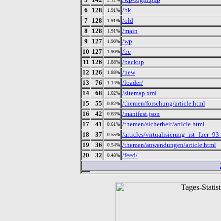
6
128
/bk
1.91%
7
128
/old
1.91%
8
128
/main
1.91%
9
127
/wp
1.90%
10
127
/bc
1.90%
11
126
/backup
1.88%
12
126
/new
1.88%
13
76
/loader/
1.14%
14
68
/sitemap.xml
1.02%
15
55
/themen/forschung/article.html
0.82%
16
42
/manifest.json
0.63%
17
41
/themen/sicherheit/article.html
0.61%
18
37
/articles/virtualisierung_ist_fue
0.55%
19
36
/themen/anwendungen/article.html
0.54%
20
32
/feed/
0.48%