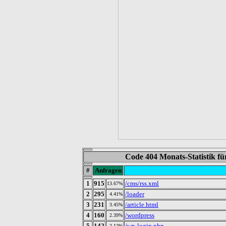
Code 404 Monats-Statistik f
#
Anfragen
1
915
/cms/rss.xml
13.67%
2
295
/loader
4.41%
3
231
/article.html
3.45%
4
160
/wordpress
2.39%
5
142
/wp-login.php
2.12%