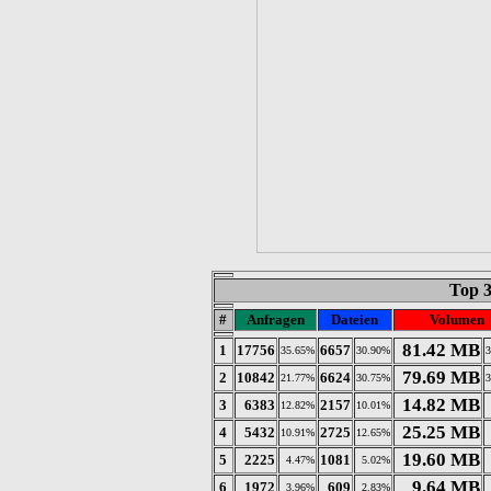
Top 
#
Anfragen
Dateien
Volumen
81.42 MB
1
17756
6657
35.65%
30.90%
3
79.69 MB
2
10842
6624
21.77%
30.75%
3
14.82 MB
3
6383
2157
12.82%
10.01%
25.25 MB
4
5432
2725
10.91%
12.65%
19.60 MB
5
2225
1081
4.47%
5.02%
9.64 MB
6
1972
609
3.96%
2.83%