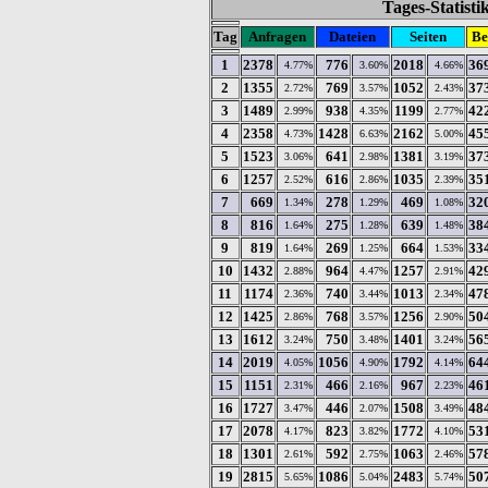
Tages-Statist
Tag
Anfragen
Dateien
Seiten
Be
1
2378
776
2018
36
4.77%
3.60%
4.66%
2
1355
769
1052
37
2.72%
3.57%
2.43%
3
1489
938
1199
42
2.99%
4.35%
2.77%
4
2358
1428
2162
45
4.73%
6.63%
5.00%
5
1523
641
1381
37
3.06%
2.98%
3.19%
6
1257
616
1035
35
2.52%
2.86%
2.39%
7
669
278
469
32
1.34%
1.29%
1.08%
8
816
275
639
38
1.64%
1.28%
1.48%
9
819
269
664
33
1.64%
1.25%
1.53%
10
1432
964
1257
42
2.88%
4.47%
2.91%
11
1174
740
1013
47
2.36%
3.44%
2.34%
12
1425
768
1256
50
2.86%
3.57%
2.90%
13
1612
750
1401
56
3.24%
3.48%
3.24%
14
2019
1056
1792
64
4.05%
4.90%
4.14%
15
1151
466
967
46
2.31%
2.16%
2.23%
16
1727
446
1508
48
3.47%
2.07%
3.49%
17
2078
823
1772
53
4.17%
3.82%
4.10%
18
1301
592
1063
57
2.61%
2.75%
2.46%
19
2815
1086
2483
50
5.65%
5.04%
5.74%