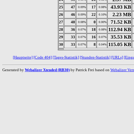
43.93 KB
25
47
17
0.09%
0.08%
2.23 MB
26
46
22
0.09%
0.10%
71.52 KB
27
40
0
0.08%
0.00%
112.94 KB
28
36
18
0.07%
0.08%
35.53 KB
29
33
16
0.07%
0.07%
115.05 KB
30
33
8
0.07%
0.04%
[Hauptseite]
[Code 404]
[Tages-Statistik]
[Stunden-Statistik]
[URLs]
[Eing
Generated by
Webalizer Xtended (RB30)
by Patrick Frei based on
Webalizer Ver