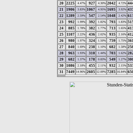
20
2225
927
2042
44
4.47%
4.30%
4.72%
21
1906
1067
1695
43
3.83%
4.95%
3.92%
22
1289
547
1048
61
2.59%
2.54%
2.42%
23
992
392
793
51
1.99%
1.82%
1.83%
24
885
382
713
41
1.78%
1.77%
1.65%
25
1107
436
935
41
2.22%
2.02%
2.16%
26
980
324
759
36
1.97%
1.50%
1.75%
27
840
238
682
25
1.69%
1.10%
1.58%
28
963
310
703
28
1.93%
1.44%
1.62%
29
682
178
549
30
1.37%
0.83%
1.27%
30
1086
455
932
53
2.18%
2.11%
2.15%
31
7449
2605
7285
65
14.96%
12.09%
16.84%