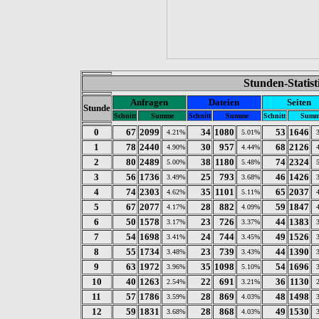
Stunden-Statis
Anfragen
Dateien
Seiten
Stunde
Schnitt
Summe
Schnitt
Summe
Schnitt
Summ
0
67
2099
34
1080
53
1646
4.21%
5.01%
1
78
2440
30
957
68
2126
4.90%
4.44%
2
80
2489
38
1180
74
2324
5.00%
5.48%
3
56
1736
25
793
46
1426
3.49%
3.68%
4
74
2303
35
1101
65
2037
4.62%
5.11%
5
67
2077
28
882
59
1847
4.17%
4.09%
6
50
1578
23
726
44
1383
3.17%
3.37%
7
54
1698
24
744
49
1526
3.41%
3.45%
8
55
1734
23
739
44
1390
3.48%
3.43%
9
63
1972
35
1098
54
1696
3.96%
5.10%
10
40
1263
22
691
36
1130
2.54%
3.21%
11
57
1786
28
869
48
1498
3.59%
4.03%
12
59
1831
28
868
49
1530
3.68%
4.03%