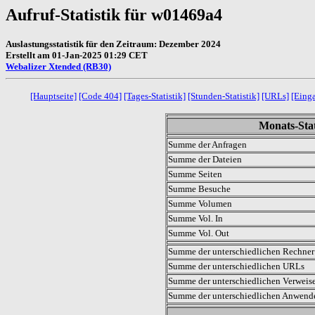
Aufruf-Statistik für w01469a4
Auslastungsstatistik für den Zeitraum: Dezember 2024
Erstellt am 01-Jan-2025 01:29 CET
Webalizer Xtended (RB30)
[Hauptseite]
[Code 404]
[Tages-Statistik]
[Stunden-Statistik]
[URLs]
[Eing
Monats-Stat
Summe der Anfragen
Summe der Dateien
Summe Seiten
Summe Besuche
Summe Volumen
Summe Vol. In
Summe Vol. Out
Summe der unterschiedlichen Rechner 
Summe der unterschiedlichen URLs
Summe der unterschiedlichen Verweis
Summe der unterschiedlichen Anwen
.