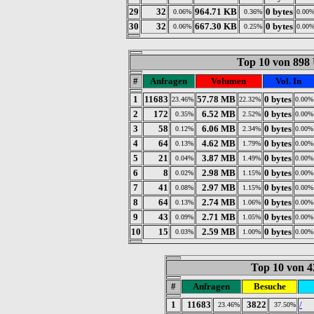
29
32
964.71 KB
0 bytes
0.06%
0.36%
0.00
30
32
667.30 KB
0 bytes
0.06%
0.25%
0.00
Top 10 von 898
#
Anfragen
Volumen
Vol. In
1
11683
57.78 MB
0 bytes
23.46%
22.32%
0.00%
2
172
6.52 MB
0 bytes
0.35%
2.52%
0.00%
3
58
6.06 MB
0 bytes
0.12%
2.34%
0.00%
4
64
4.62 MB
0 bytes
0.13%
1.79%
0.00%
5
21
3.87 MB
0 bytes
0.04%
1.49%
0.00%
6
8
2.98 MB
0 bytes
0.02%
1.15%
0.00%
7
41
2.97 MB
0 bytes
0.08%
1.15%
0.00%
8
64
2.74 MB
0 bytes
0.13%
1.06%
0.00%
9
43
2.71 MB
0 bytes
0.09%
1.05%
0.00%
10
15
2.59 MB
0 bytes
0.03%
1.00%
0.00%
Top 10 von 4
#
Anfragen
Besuche
1
11683
3822
/
23.46%
37.50%