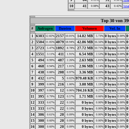
10
41
43
/us
0.08%
0.42%
Top 30 von 39
#
Anfragen
Dateien
Volumen
Vol. In
1
6383
2157
14.82 MB
0 bytes
0
12.82%
10.01%
5.73%
0.00%
2
5504
4079
42.86 MB
0 bytes
0
11.05%
18.94%
16.56%
0.00%
3
2723
1892
27.72 MB
0 bytes
0
5.47%
8.78%
10.71%
0.00%
4
1551
411
6.54 MB
0 bytes
0
3.11%
1.91%
2.53%
0.00%
5
494
487
2.63 MB
0 bytes
0
0.99%
2.26%
1.01%
0.00%
6
468
217
2.96 MB
0 bytes
0
0.94%
1.01%
1.14%
0.00%
7
438
208
3.36 MB
0 bytes
0
0.88%
0.97%
1.30%
0.00%
8
432
5
979.48 KB
0 bytes
0
0.87%
0.02%
0.37%
0.00%
9
399
216
3.08 MB
0 bytes
0
0.80%
1.00%
1.19%
0.00%
10
397
12
704.16 KB
0 bytes
0
0.80%
0.06%
0.27%
0.00%
11
395
123
1.71 MB
0 bytes
0
0.79%
0.57%
0.66%
0.00%
12
333
22
0 bytes
0 bytes
0
0.67%
0.10%
0.00%
0.00%
13
333
22
0 bytes
0 bytes
0
0.67%
0.10%
0.00%
0.00%
14
306
20
0 bytes
0 bytes
0
0.61%
0.09%
0.00%
0.00%
15
300
20
0 bytes
0 bytes
0
0.60%
0.09%
0.00%
0.00%
16
300
20
0 bytes
0 bytes
0
0.60%
0.09%
0.00%
0.00%