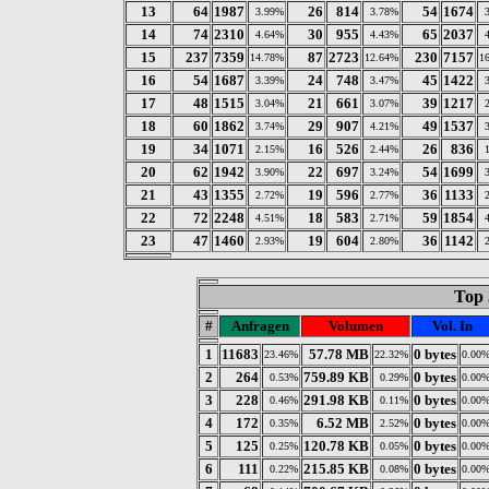
13
64
1987
26
814
54
1674
3.99%
3.78%
14
74
2310
30
955
65
2037
4.64%
4.43%
15
237
7359
87
2723
230
7157
14.78%
12.64%
1
16
54
1687
24
748
45
1422
3.39%
3.47%
17
48
1515
21
661
39
1217
3.04%
3.07%
18
60
1862
29
907
49
1537
3.74%
4.21%
19
34
1071
16
526
26
836
2.15%
2.44%
20
62
1942
22
697
54
1699
3.90%
3.24%
21
43
1355
19
596
36
1133
2.72%
2.77%
22
72
2248
18
583
59
1854
4.51%
2.71%
23
47
1460
19
604
36
1142
2.93%
2.80%
Top 
#
Anfragen
Volumen
Vol. In
1
11683
57.78 MB
0 bytes
23.46%
22.32%
0.00
2
264
759.89 KB
0 bytes
0.53%
0.29%
0.00
3
228
291.98 KB
0 bytes
0.46%
0.11%
0.00
4
172
6.52 MB
0 bytes
0.35%
2.52%
0.00
5
125
120.78 KB
0 bytes
0.25%
0.05%
0.00
6
111
215.85 KB
0 bytes
0.22%
0.08%
0.00