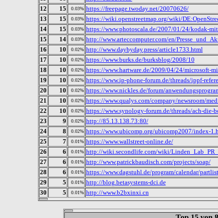
12
15
https://freepage.twoday.net/20070626/
0.03%
13
15
https://wiki.openstreetmap.org/wiki/DE:OpenSt
0.03%
14
15
https://www.photoscala.de/2007/01/24/kodak-mit-
0.03%
15
14
http://www.arteccomputer.com/en/Presse_und_Ak
0.03%
16
10
http://www.daybyday.press/article1733.html
0.02%
17
10
https://www.burks.de/burksblog/2008/10
0.02%
18
10
https://www.hartware.de/2009/04/24/microsoft-m
0.02%
19
10
https://www.ip-phone-forum.de/threads/ippf-refer
0.02%
20
10
https://www.nickles.de/forum/anwendungsprogra
0.02%
21
10
https://www.qualys.com/company/newsroom/med
0.02%
22
10
https://www.synology-forum.de/threads/ach-die-bo
0.02%
23
9
http://85.13.138.73:80/
0.02%
24
8
https://www.ubicomp.org/ubicomp2007/index-1.
0.02%
25
7
https://www.wallstreet-online.de/
0.01%
26
6
http://wiki.secondlife.com/wiki/Linden_Lab_PR
0.01%
27
6
http://www.patrickbaudisch.com/projects/soap/
0.01%
28
6
https://www.dagstuhl.de/program/calendar/partlist
0.01%
29
5
http://blog.betasystems-dci.de
0.01%
30
5
http://www.b2bxinxi.cn
0.01%
Top 15 von