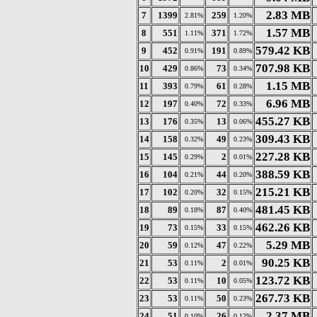
2.83 MB
7
1399
259
2.81%
1.20%
1.57 MB
8
551
371
1.11%
1.72%
579.42 KB
9
452
191
0.91%
0.89%
707.98 KB
10
429
73
0.86%
0.34%
1.15 MB
11
393
61
0.79%
0.28%
6.96 MB
12
197
72
0.40%
0.33%
455.27 KB
13
176
13
0.35%
0.06%
309.43 KB
14
158
49
0.32%
0.23%
227.28 KB
15
145
2
0.29%
0.01%
388.59 KB
16
104
44
0.21%
0.20%
215.21 KB
17
102
32
0.20%
0.15%
481.45 KB
18
89
87
0.18%
0.40%
462.26 KB
19
73
33
0.15%
0.15%
5.29 MB
20
59
47
0.12%
0.22%
90.25 KB
21
53
2
0.11%
0.01%
123.72 KB
22
53
10
0.11%
0.05%
267.73 KB
23
53
50
0.11%
0.23%
2.37 MB
24
51
26
0.10%
0.12%