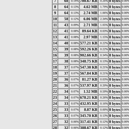
7
68
700.67 KB
0 bytes
0.14%
0.26%
0.00
8
64
4.62 MB
0 bytes
0.13%
1.79%
0.00
9
64
2.74 MB
0 bytes
0.13%
1.06%
0.00
10
58
6.06 MB
0 bytes
0.12%
2.34%
0.00
11
43
2.71 MB
0 bytes
0.09%
1.05%
0.00
12
41
89.64 KB
0 bytes
0.08%
0.03%
0.00
13
41
2.97 MB
0 bytes
0.08%
1.15%
0.00
14
40
577.21 KB
0 bytes
0.08%
0.22%
0.00
15
39
592.26 KB
0 bytes
0.08%
0.22%
0.00
16
39
902.66 KB
0 bytes
0.08%
0.34%
0.00
17
38
348.75 KB
0 bytes
0.08%
0.13%
0.00
18
37
547.30 KB
0 bytes
0.07%
0.21%
0.00
19
37
567.84 KB
0 bytes
0.07%
0.21%
0.00
20
36
81.27 KB
0 bytes
0.07%
0.03%
0.00
21
36
537.97 KB
0 bytes
0.07%
0.20%
0.00
22
34
1.52 MB
0 bytes
0.07%
0.59%
0.00
23
34
678.21 KB
0 bytes
0.07%
0.26%
0.00
24
33
432.95 KB
0 bytes
0.07%
0.16%
0.00
25
33
8.87 KB
0 bytes
0.07%
0.00%
0.00
26
33
345.70 KB
0 bytes
0.07%
0.13%
0.00
27
32
317.41 KB
0 bytes
0.06%
0.12%
0.00
28
32
308.67 KB
0 bytes
0.06%
0.12%
0.00