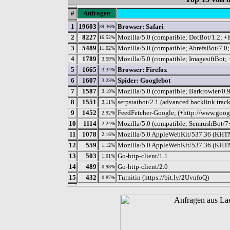
#
Anfragen
1
19603
Browser: Safari
39.36%
2
8227
Mozilla/5.0 (compatible; DotBot/1.2; +
16.52%
3
5489
Mozilla/5.0 (compatible; AhrefsBot/7.0; 
11.02%
4
1789
Mozilla/5.0 (compatible; ImagesiftBot; 
3.59%
5
1665
Browser: Firefox
3.34%
6
1607
Spider: Googlebot
3.23%
7
1587
Mozilla/5.0 (compatible; Barkrowler/0.9;
3.19%
8
1551
serpstatbot/2.1 (advanced backlink trac
3.11%
9
1452
FeedFetcher-Google; (+http://www.googl
2.92%
10
1114
Mozilla/5.0 (compatible; SemrushBot/7
2.24%
11
1078
Mozilla/5.0 AppleWebKit/537.36 (KHTML
2.16%
12
559
Mozilla/5.0 AppleWebKit/537.36 (KHTM
1.12%
13
503
Go-http-client/1.1
1.01%
14
489
Go-http-client/2.0
0.98%
15
432
Turnitin (https://bit.ly/2UvnfoQ)
0.87%