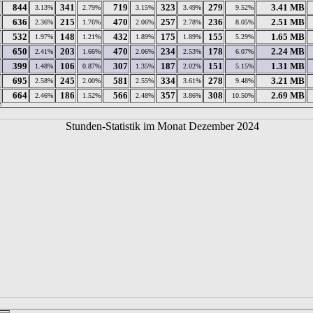
844
341
719
323
279
3.41 MB
3.13%
2.79%
3.15%
3.49%
9.52%
636
215
470
257
236
2.51 MB
2.36%
1.76%
2.06%
2.78%
8.05%
532
148
432
175
155
1.65 MB
1.97%
1.21%
1.89%
1.89%
5.29%
650
203
470
234
178
2.24 MB
2.41%
1.66%
2.06%
2.53%
6.07%
399
106
307
187
151
1.31 MB
1.48%
0.87%
1.35%
2.02%
5.15%
695
245
581
334
278
3.21 MB
2.58%
2.00%
2.55%
3.61%
9.48%
664
186
566
357
308
2.69 MB
2.46%
1.52%
2.48%
3.86%
10.50%