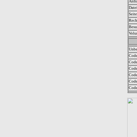
Anfr
Date
Seit
Rech
Besu
Volu
Unbe
Code
Code
Code
Code
Code
Code