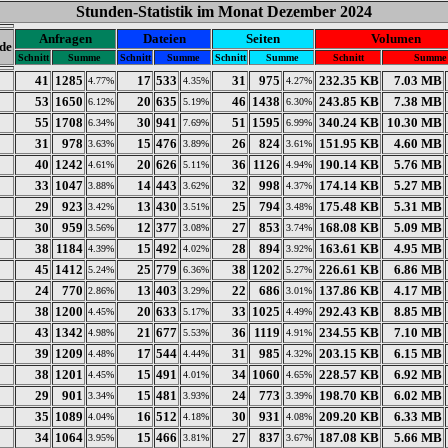
Stunden-Statistik im Monat Dezember 2024
Anfragen
Dateien
Seiten
Volumen
de
Schnitt
Summe
Schnitt
Summe
Schnitt
Summe
Schnitt
Summe
41
1285
17
533
31
975
232.35 KB
7.03 MB
4.77%
4.35%
4.27%
53
1650
20
635
46
1438
243.85 KB
7.38 MB
6.12%
5.19%
6.30%
55
1708
30
941
51
1595
340.24 KB
10.30 MB
6.34%
7.69%
6.99%
31
978
15
476
26
824
151.95 KB
4.60 MB
3.63%
3.89%
3.61%
40
1242
20
626
36
1126
190.14 KB
5.76 MB
4.61%
5.11%
4.94%
33
1047
14
443
32
998
174.14 KB
5.27 MB
3.88%
3.62%
4.37%
29
923
13
430
25
794
175.48 KB
5.31 MB
3.42%
3.51%
3.48%
30
959
12
377
27
853
168.08 KB
5.09 MB
3.56%
3.08%
3.74%
38
1184
15
492
28
894
163.61 KB
4.95 MB
4.39%
4.02%
3.92%
45
1412
25
779
38
1202
226.61 KB
6.86 MB
5.24%
6.36%
5.27%
24
770
13
403
22
686
137.86 KB
4.17 MB
2.86%
3.29%
3.01%
38
1200
20
633
33
1025
292.43 KB
8.85 MB
4.45%
5.17%
4.49%
43
1342
21
677
36
1119
234.55 KB
7.10 MB
4.98%
5.53%
4.91%
39
1209
17
544
31
985
203.15 KB
6.15 MB
4.48%
4.44%
4.32%
38
1201
15
491
34
1060
228.57 KB
6.92 MB
4.45%
4.01%
4.65%
29
901
15
481
24
773
198.70 KB
6.02 MB
3.34%
3.93%
3.39%
35
1089
16
512
30
931
209.20 KB
6.33 MB
4.04%
4.18%
4.08%
34
1064
15
466
27
837
187.08 KB
5.66 MB
3.95%
3.81%
3.67%