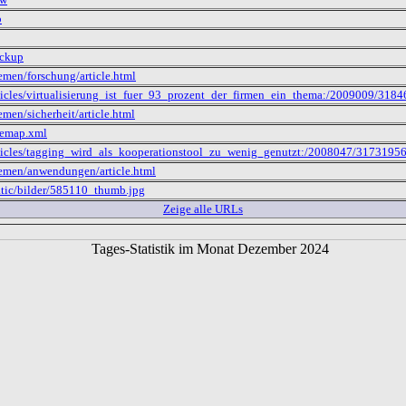
p
ackup
emen/forschung/article.html
ticles/virtualisierung_ist_fuer_93_prozent_der_firmen_ein_thema:/2009009/31
emen/sicherheit/article.html
temap.xml
rticles/tagging_wird_als_kooperationstool_zu_wenig_genutzt:/2008047/317319
emen/anwendungen/article.html
atic/bilder/585110_thumb.jpg
Zeige alle URLs