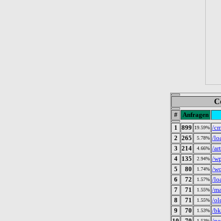
C
#
Anfragen
1
899
/cm
19.59%
2
265
/lo
5.78%
3
214
/ar
4.66%
4
135
/wp
2.94%
5
80
/wo
1.74%
6
72
/lo
1.57%
7
71
/m
1.55%
8
71
/ol
1.55%
9
70
/bk
1.53%
10
70
/n
1.53%