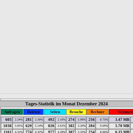
Tages-Statistik im Monat Dezember 2024
Anfragen
Dateien
Seiten
Besuche
Rechner
Volumen
605
281
492
274
256
3.47 MB
2.24%
2.30%
2.16%
2.96%
8.73%
1038
629
826
302
284
5.70 MB
3.85%
5.14%
3.62%
3.26%
9.69%
1161
774
977
307
254
6.35 MB
4.31%
6.32%
4.28%
3.32%
8.66%