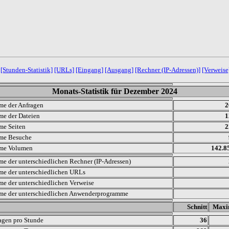
[Stunden-Statistik]
[URLs]
[Eingang]
[Ausgang]
[Rechner (IP-Adressen)]
[Verweise
Monats-Statistik für Dezember 2024
e der Anfragen
2
e der Dateien
1
e Seiten
2
me Besuche
me Volumen
142.8
e der unterschiedlichen Rechner (IP-Adressen)
e der unterschiedlichen URLs
e der unterschiedlichen Verweise
e der unterschiedlichen Anwenderprogramme
.
Schnitt
Max
agen pro Stunde
36