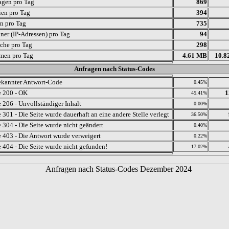
agen pro Tag
869
ien pro Tag
394
en pro Tag
735
ner (IP-Adressen) pro Tag
94
che pro Tag
298
men pro Tag
4.61 MB
10.8
Anfragen nach Status-Codes
kannter Antwort-Code
0.45%
 200 - OK
1
45.41%
 206 - Unvollständiger Inhalt
0.00%
 301 - Die Seite wurde dauerhaft an eine andere Stelle verlegt
36.50%
 304 - Die Seite wurde nicht geändert
0.40%
 403 - Die Antwort wurde verweigert
0.22%
 404 - Die Seite wurde nicht gefunden!
17.02%