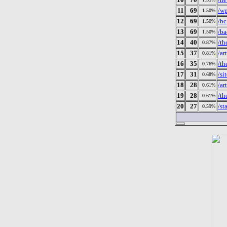
11
69
/w
1.50%
12
69
/bc
1.50%
13
69
/b
1.50%
14
40
/th
0.87%
15
37
/ar
0.81%
16
35
/th
0.76%
17
31
/si
0.68%
18
28
/a
0.61%
19
28
/th
0.61%
20
27
/st
0.59%