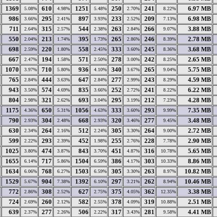
1369
610
1251
250
241
6.97 MB
5.08%
4.98%
5.48%
2.70%
8.22%
986
295
897
233
209
6.98 MB
3.66%
2.41%
3.93%
2.52%
7.13%
711
315
544
263
266
3.88 MB
2.64%
2.57%
2.38%
2.84%
9.07%
550
213
395
265
246
2.78 MB
2.04%
1.74%
1.73%
2.86%
8.39%
698
220
558
333
245
3.68 MB
2.59%
1.80%
2.45%
3.60%
8.36%
667
194
571
278
242
2.65 MB
2.47%
1.58%
2.50%
3.00%
8.25%
1070
710
936
340
265
5.75 MB
3.97%
5.80%
4.10%
3.67%
9.04%
765
444
647
277
243
4.59 MB
2.84%
3.63%
2.84%
2.99%
8.29%
943
574
835
252
241
6.22 MB
3.50%
4.69%
3.66%
2.72%
8.22%
804
321
693
295
212
4.28 MB
2.98%
2.62%
3.04%
3.19%
7.23%
1175
650
1056
333
293
7.35 MB
4.36%
5.31%
4.63%
3.60%
9.99%
790
304
668
320
277
3.48 MB
2.93%
2.48%
2.93%
3.46%
9.45%
630
264
512
305
264
2.72 MB
2.34%
2.16%
2.24%
3.30%
9.00%
599
293
452
255
228
2.90 MB
2.22%
2.39%
1.98%
2.76%
7.78%
1025
474
843
451
316
5.65 MB
3.80%
3.87%
3.70%
4.87%
10.78%
1655
717
1504
386
303
8.86 MB
6.14%
5.86%
6.59%
4.17%
10.33%
1634
768
1503
305
263
10.82 MB
6.06%
6.27%
6.59%
3.30%
8.97%
1529
904
1392
297
262
10.46 MB
5.67%
7.38%
6.10%
3.21%
8.94%
772
308
627
375
362
3.38 MB
2.86%
2.52%
2.75%
4.05%
12.35%
724
260
582
378
319
2.51 MB
2.69%
2.12%
2.55%
4.09%
10.88%
639
277
506
317
281
4.41 MB
2.37%
2.26%
2.22%
3.43%
9.58%