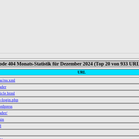
ode 404 Monats-Statistik für Dezember 2024 (Top 20 von 933 URL
URL
s/rss.xml
ader
ticle.html
-login.php
rdpress
ader/
ain
d
ew