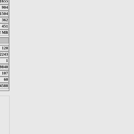
1655
904
1504
362
451
2 MB
120
2243
1
9840
107
60
4588