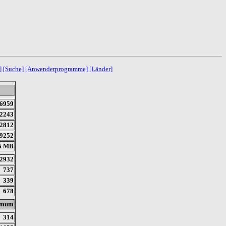
]
[Suche]
[Anwenderprogramme]
[Länder]
6959
2243
2812
9252
5 MB
2932
737
339
678
imum
314