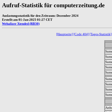
Aufruf-Statistik für computerzeitung.de
Auslastungsstatistik für den Zeitraum: Dezember 2024
Erstellt am 01-Jan-2025 01:27 CET
Webalizer Xtended (RB30)
[Hauptseite]
[Code 404]
[Tages-Statistik]
Summ
Summ
Summ
Sum
Sum
Summ
Summ
Summ
Summ
Anfr